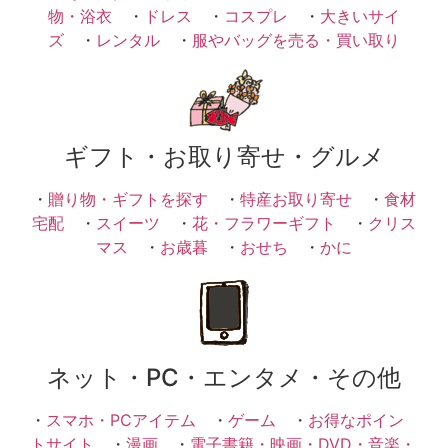
物・浴衣
・
ドレス
・
コスプレ
・
大きいサイ
ズ
・
レンタル
・
服やバッグを売る・買い取り
ギフト・お取り寄せ・グルメ
・
贈り物・ギフトを探す
・
特産お取り寄せ
・
食材
宅配
・
スイーツ
・
花・フラワーギフト
・
クリス
マス
・
お歳暮
・
おせち
・
かに
ネット・PC・エンタメ・その他
・
スマホ・PCアイテム
・
ゲーム
・
お得なポイン
トサイト
・
漫画
・
電子書籍・映画・DVD・音楽・