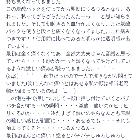
持ち良くなってきました
この炭酸パックを使ってから即効につるつるとなり、あ
れっ、私ってざらざらだったんだーっ！！と思い知らさ
れました。そして朝起きると血行がよくなり、また炭酸
パックを使うと段々と痛くなくなってました。これ病み
つきです！！使用前に比べてみると明らかに透明感が出
ています。
最初は全く痛くなくてあ、全然大丈夫じゃん音譜と思っ
ていたら・・・！顔がかーっと熱くなってやけどしてい
るような激しい痛みが襲ってきました。・゜゜・
(≧д≦)・゜゜・。夜中だったので一人で泣きながら悶えて
いました(笑)こんなに痛いとはあせる私の顔は相当老廃
物が溜まっているのね( ´,_ゝ`)
この泡を手で押しつぶして～顔に押し付けていくとパチ
パチ音がする～!!の瞬間・・・・激痛 痛いのかヒリヒ
リするのか・・・・冷たすぎて熱いのやらなんとも表現
の難しい感じが顔面に・・・・あせるでも・・・それも
治まってくると・・・・つるんつるん～
最初はほんとに痛い！塗るとパチパチしゅわしゅわし