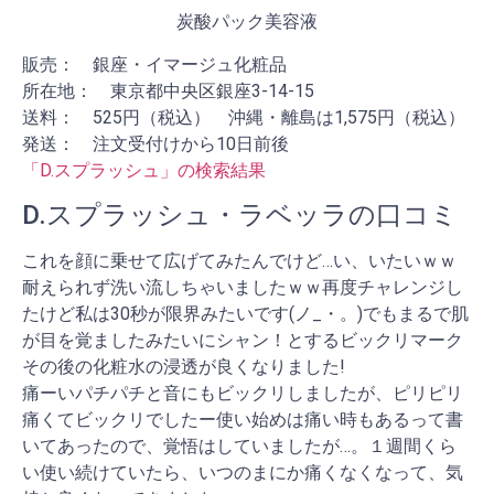
炭酸パック美容液
販売： 銀座・イマージュ化粧品
所在地： 東京都中央区銀座3-14-15
送料： 525円（税込） 沖縄・離島は1,575円（税込）
発送： 注文受付けから10日前後
「D.スプラッシュ」の検索結果
D.スプラッシュ・ラベッラの口コミ
これを顔に乗せて広げてみたんでけど…い、いたいｗｗ
耐えられず洗い流しちゃいましたｗｗ再度チャレンジし
たけど私は30秒が限界みたいです(ノ_・。)でもまるで肌
が目を覚ましたみたいにシャン！とするビックリマーク
その後の化粧水の浸透が良くなりました!
痛ーいパチパチと音にもビックリしましたが、ピリピリ
痛くてビックリでしたー使い始めは痛い時もあるって書
いてあったので、覚悟はしていましたが…。１週間くら
い使い続けていたら、いつのまにか痛くなくなって、気