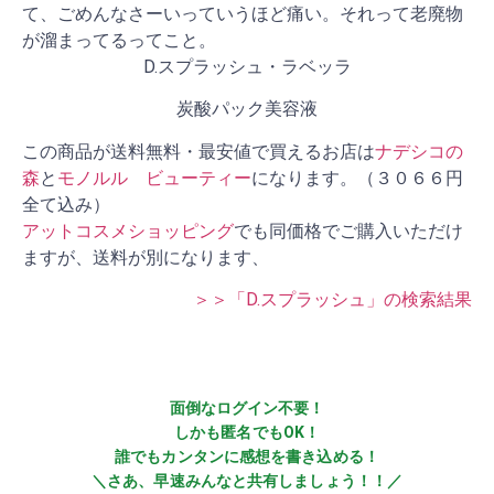
て、ごめんなさーいっていうほど痛い。それって老廃物
が溜まってるってこと。
D.スプラッシュ・ラベッラ
炭酸パック美容液
この商品が送料無料・最安値で買えるお店は
ナデシコの
森
と
モノルル ビューティー
になります。（３０６６円
全て込み）
アットコスメショッピング
でも同価格でご購入いただけ
ますが、送料が別になります、
＞＞「D.スプラッシュ」の検索結果
面倒なログイン不要！
しかも匿名でもOK！
誰でもカンタンに感想を書き込める！
＼さあ、早速みんなと共有しましょう！！／