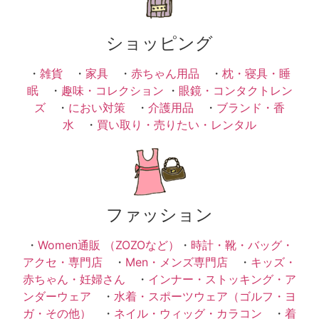
ショッピング
・
雑貨
・
家具
・
赤ちゃん用品
・
枕・寝具・睡
眠
・
趣味・コレクション
・
眼鏡・コンタクトレン
ズ
・
におい対策
・
介護用品
・
ブランド・香
水
・
買い取り・売りたい・レンタル
ファッション
・
Women通販 （ZOZOなど）
・
時計・靴・バッグ・
アクセ・専門店
・
Men・メンズ専門店
・
キッズ・
赤ちゃん・妊婦さん
・
インナー・ストッキング・ア
ンダーウェア
・
水着・スポーツウェア（ゴルフ・ヨ
ガ・その他）
・
ネイル・ウィッグ・カラコン
・
着