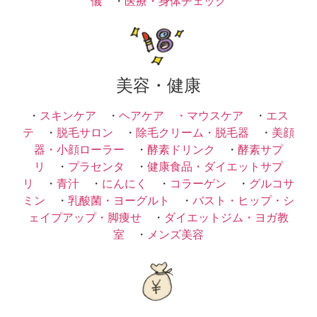
儀
・
医療・身体チェック
美容・健康
・
スキンケア
・
ヘアケア ・
マウスケア
・
エス
テ
・
脱毛サロン
・
除毛クリーム・脱毛器
・
美顔
器・小顔ローラー
・
酵素ドリンク
・
酵素サプ
リ
・
プラセンタ
・
健康食品・ダイエットサプ
リ
・
青汁
・
にんにく
・
コラーゲン
・
グルコサ
ミン
・
乳酸菌・ヨーグルト
・
バスト・ヒップ・シ
ェイプアップ・脚痩せ
・
ダイエットジム・ヨガ教
室
・
メンズ美容