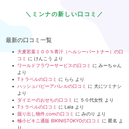
＼ミンナの新しい口コミ／
最新の口コミ一覧
大麦若葉１００％青汁（ヘルシーパートナー）の口
コミ
に
けんこう
より
ワールドフラワーサービスの口コミ
に
みーちゃん
より
Tトラベルの口コミ
に
らら
より
ハッシュパピーアパレルの口コミ
に
犬にツミナシ
より
ダイエーのおせちの口コミ
に
５０代女性
より
Tトラベルの口コミ
に
Lala
より
掘り出し物件.comの口コミ
に
みのり
より
極小ビキニ通販 BIKINISTOKYOの口コミ
に
匿名
よ
り