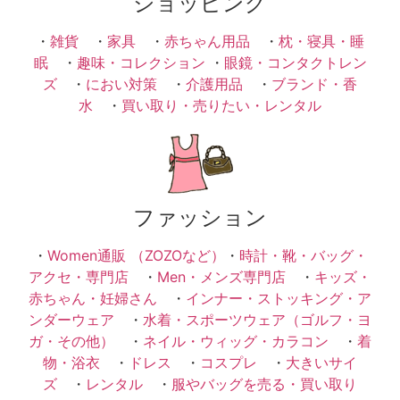
ショッピング
・
雑貨
・
家具
・
赤ちゃん用品
・
枕・寝具・睡
眠
・
趣味・コレクション
・
眼鏡・コンタクトレン
ズ
・
におい対策
・
介護用品
・
ブランド・香
水
・
買い取り・売りたい・レンタル
ファッション
・
Women通販 （ZOZOなど）
・
時計・靴・バッグ・
アクセ・専門店
・
Men・メンズ専門店
・
キッズ・
赤ちゃん・妊婦さん
・
インナー・ストッキング・ア
ンダーウェア
・
水着・スポーツウェア（ゴルフ・ヨ
ガ・その他）
・
ネイル・ウィッグ・カラコン
・
着
物・浴衣
・
ドレス
・
コスプレ
・
大きいサイ
ズ
・
レンタル
・
服やバッグを売る・買い取り