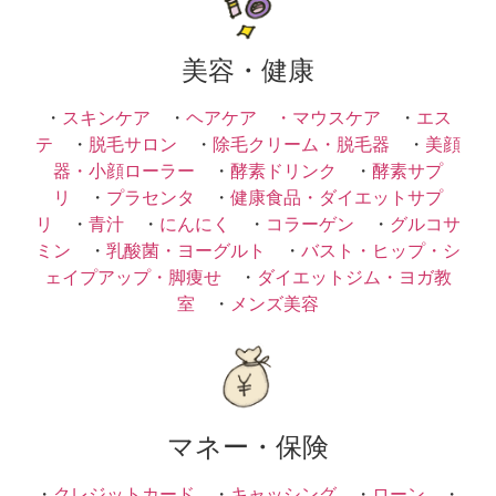
美容・健康
・
スキンケア
・
ヘアケア ・
マウスケア
・
エス
テ
・
脱毛サロン
・
除毛クリーム・脱毛器
・
美顔
器・小顔ローラー
・
酵素ドリンク
・
酵素サプ
リ
・
プラセンタ
・
健康食品・ダイエットサプ
リ
・
青汁
・
にんにく
・
コラーゲン
・
グルコサ
ミン
・
乳酸菌・ヨーグルト
・
バスト・ヒップ・シ
ェイプアップ・脚痩せ
・
ダイエットジム・ヨガ教
室
・
メンズ美容
マネー・保険
・
クレジットカード
・
キャッシング
・
ローン
・