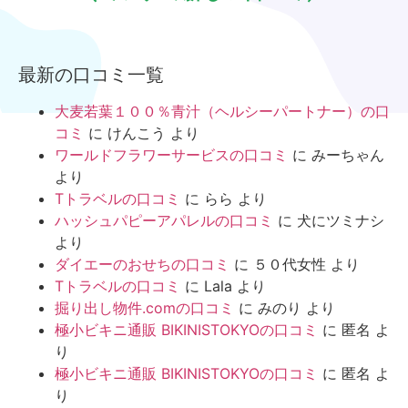
最新の口コミ一覧
大麦若葉１００％青汁（ヘルシーパートナー）の口
コミ
に
けんこう
より
ワールドフラワーサービスの口コミ
に
みーちゃん
より
Tトラベルの口コミ
に
らら
より
ハッシュパピーアパレルの口コミ
に
犬にツミナシ
より
ダイエーのおせちの口コミ
に
５０代女性
より
Tトラベルの口コミ
に
Lala
より
掘り出し物件.comの口コミ
に
みのり
より
極小ビキニ通販 BIKINISTOKYOの口コミ
に
匿名
よ
り
極小ビキニ通販 BIKINISTOKYOの口コミ
に
匿名
よ
り