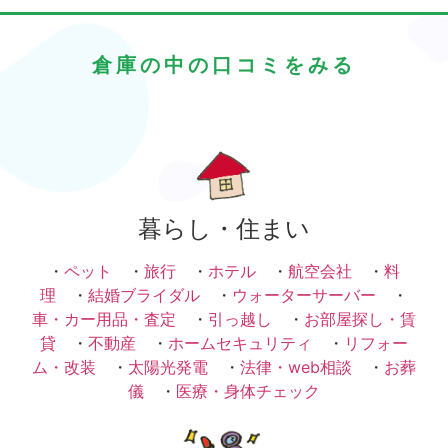
倉庫の中の口コミをみる
暮らし・住まい
・
ペット
・
旅行
・
ホテル
・
航空会社
・
料
理
・
結婚ブライダル
・
ウォーターサーバー
・
車・カー用品・査定
・
引っ越し
・
お部屋探し・賃
貸
・
不動産
・
ホームセキュリティ
・
リフォー
ム・改装
・
太陽光発電
・
法律・web相談
・
お葬
儀
・
医療・身体チェック