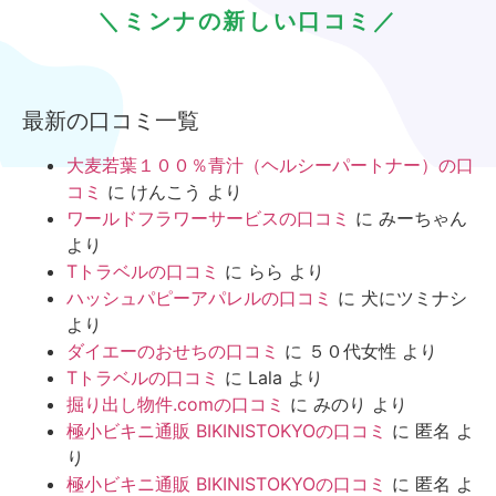
＼ミンナの新しい口コミ／
最新の口コミ一覧
大麦若葉１００％青汁（ヘルシーパートナー）の口
コミ
に
けんこう
より
ワールドフラワーサービスの口コミ
に
みーちゃん
より
Tトラベルの口コミ
に
らら
より
ハッシュパピーアパレルの口コミ
に
犬にツミナシ
より
ダイエーのおせちの口コミ
に
５０代女性
より
Tトラベルの口コミ
に
Lala
より
掘り出し物件.comの口コミ
に
みのり
より
極小ビキニ通販 BIKINISTOKYOの口コミ
に
匿名
よ
り
極小ビキニ通販 BIKINISTOKYOの口コミ
に
匿名
よ