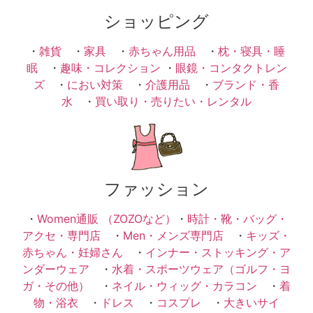
ショッピング
・
雑貨
・
家具
・
赤ちゃん用品
・
枕・寝具・睡
眠
・
趣味・コレクション
・
眼鏡・コンタクトレン
ズ
・
におい対策
・
介護用品
・
ブランド・香
水
・
買い取り・売りたい・レンタル
ファッション
・
Women通販 （ZOZOなど）
・
時計・靴・バッグ・
アクセ・専門店
・
Men・メンズ専門店
・
キッズ・
赤ちゃん・妊婦さん
・
インナー・ストッキング・ア
ンダーウェア
・
水着・スポーツウェア（ゴルフ・ヨ
ガ・その他）
・
ネイル・ウィッグ・カラコン
・
着
物・浴衣
・
ドレス
・
コスプレ
・
大きいサイ