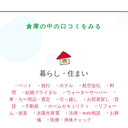
倉庫の中の口コミをみる
暮らし・住まい
・
ペット
・
旅行
・
ホテル
・
航空会社
・
料
理
・
結婚ブライダル
・
ウォーターサーバー
・
車・カー用品・査定
・
引っ越し
・
お部屋探し・賃
貸
・
不動産
・
ホームセキュリティ
・
リフォー
ム・改装
・
太陽光発電
・
法律・web相談
・
お葬
儀
・
医療・身体チェック