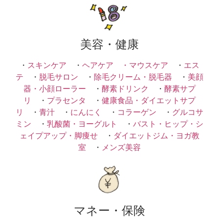
美容・健康
・
スキンケア
・
ヘアケア ・
マウスケア
・
エス
テ
・
脱毛サロン
・
除毛クリーム・脱毛器
・
美顔
器・小顔ローラー
・
酵素ドリンク
・
酵素サプ
リ
・
プラセンタ
・
健康食品・ダイエットサプ
リ
・
青汁
・
にんにく
・
コラーゲン
・
グルコサ
ミン
・
乳酸菌・ヨーグルト
・
バスト・ヒップ・シ
ェイプアップ・脚痩せ
・
ダイエットジム・ヨガ教
室
・
メンズ美容
マネー・保険