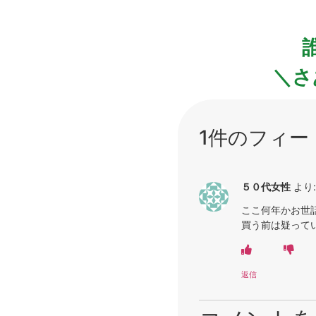
＼さ
1件のフィー
５０代女性
より:
ここ何年かお世
買う前は疑って
返信