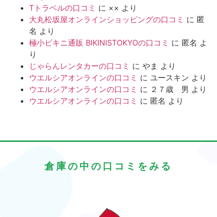
Tトラベルの口コミ
に
××
より
大丸松坂屋オンラインショッピングの口コミ
に
匿
名
より
極小ビキニ通販 BIKINISTOKYOの口コミ
に
匿名
よ
り
じゃらんレンタカーの口コミ
に
やま
より
ウエルシアオンラインの口コミ
に
ユースキン
より
ウエルシアオンラインの口コミ
に
２７歳 男
より
ウエルシアオンラインの口コミ
に
匿名
より
倉庫の中の口コミをみる