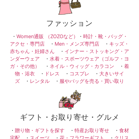
ファッション
・
Women通販 （ZOZOなど）
・
時計・靴・バッグ・
アクセ・専門店
・
Men・メンズ専門店
・
キッズ・
赤ちゃん・妊婦さん
・
インナー・ストッキング・ア
ンダーウェア
・
水着・スポーツウェア（ゴルフ・ヨ
ガ・その他）
・
ネイル・ウィッグ・カラコン
・
着
物・浴衣
・
ドレス
・
コスプレ
・
大きいサイ
ズ
・
レンタル
・
服やバッグを売る・買い取り
ギフト・お取り寄せ・グルメ
・
贈り物・ギフトを探す
・
特産お取り寄せ
・
食材
宅配
・
スイーツ
・
花・フラワーギフト
・
クリス