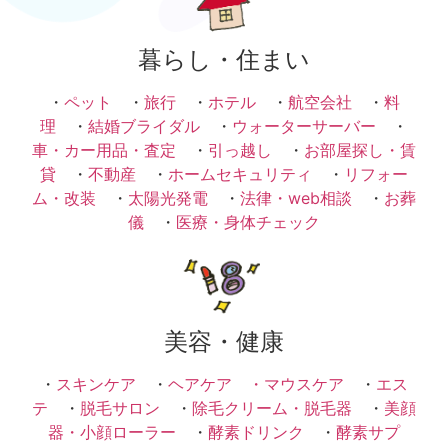
暮らし・住まい
・
ペット
・
旅行
・
ホテル
・
航空会社
・
料
理
・
結婚ブライダル
・
ウォーターサーバー
・
車・カー用品・査定
・
引っ越し
・
お部屋探し・賃
貸
・
不動産
・
ホームセキュリティ
・
リフォー
ム・改装
・
太陽光発電
・
法律・web相談
・
お葬
儀
・
医療・身体チェック
美容・健康
・
スキンケア
・
ヘアケア ・
マウスケア
・
エス
テ
・
脱毛サロン
・
除毛クリーム・脱毛器
・
美顔
器・小顔ローラー
・
酵素ドリンク
・
酵素サプ