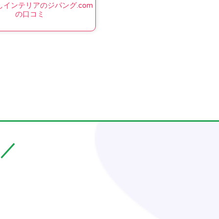
インテリアのジパング.com
の口コミ
／