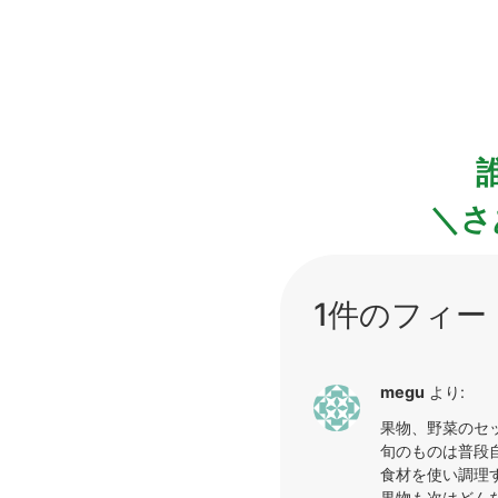
＼さ
1件のフィー
megu
より:
果物、野菜のセ
旬のものは普段
食材を使い調理
果物も次はどん