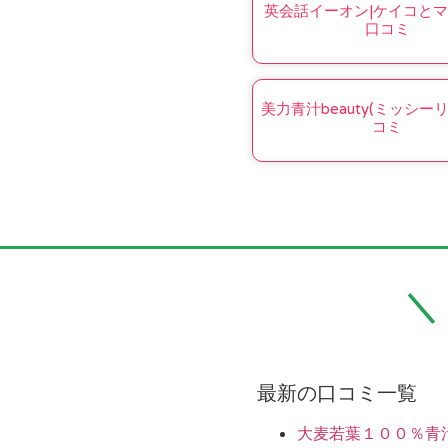
英会話イーオン|ケイコとマ
口コミ
美力青汁beauty(ミッシー
コミ
最新の口コミ一覧
大麦若葉１００％青