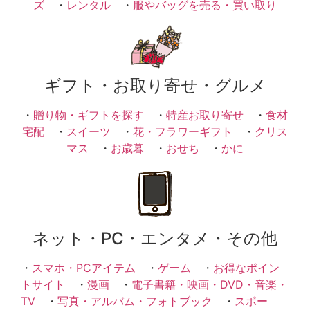
ズ
・
レンタル
・
服やバッグを売る・買い取り
ギフト・お取り寄せ・グルメ
・
贈り物・ギフトを探す
・
特産お取り寄せ
・
食材
宅配
・
スイーツ
・
花・フラワーギフト
・
クリス
マス
・
お歳暮
・
おせち
・
かに
ネット・PC・エンタメ・その他
・
スマホ・PCアイテム
・
ゲーム
・
お得なポイン
トサイト
・
漫画
・
電子書籍・映画・DVD・音楽・
TV
・
写真・アルバム・フォトブック
・
スポー