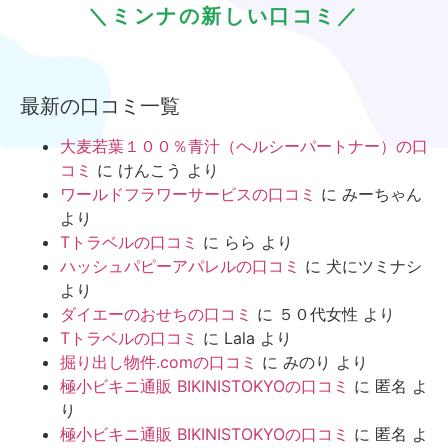
＼ミンナの新しい口コミ／
最新の口コミ一覧
大麦若葉１００％青汁（ヘルシーパートナー）の口
コミ
に
けんこう
より
ワールドフラワーサービスの口コミ
に
みーちゃん
より
Tトラベルの口コミ
に
らら
より
ハッシュパピーアパレルの口コミ
に
犬にツミナシ
より
ダイエーのおせちの口コミ
に
５０代女性
より
Tトラベルの口コミ
に
Lala
より
掘り出し物件.comの口コミ
に
みのり
より
極小ビキニ通販 BIKINISTOKYOの口コミ
に
匿名
よ
り
極小ビキニ通販 BIKINISTOKYOの口コミ
に
匿名
よ