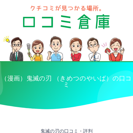
（漫画）鬼滅の刃 （きめつのやいば）の口コ
ミ
鬼滅の刃の口コミ・評判