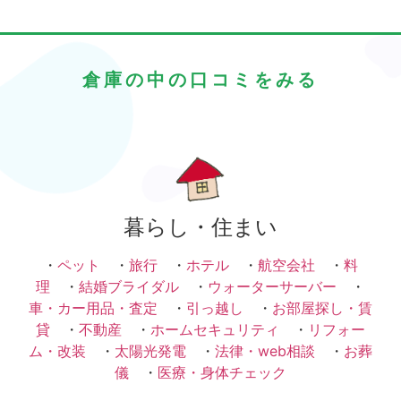
倉庫の中の口コミをみる
暮らし・住まい
・
ペット
・
旅行
・
ホテル
・
航空会社
・
料
理
・
結婚ブライダル
・
ウォーターサーバー
・
車・カー用品・査定
・
引っ越し
・
お部屋探し・賃
貸
・
不動産
・
ホームセキュリティ
・
リフォー
ム・改装
・
太陽光発電
・
法律・web相談
・
お葬
儀
・
医療・身体チェック