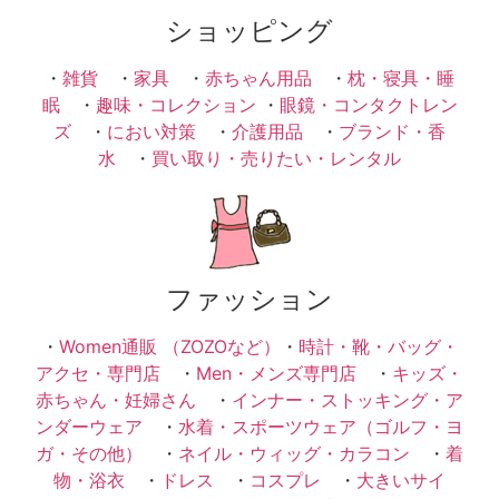
ショッピング
・
雑貨
・
家具
・
赤ちゃん用品
・
枕・寝具・睡
眠
・
趣味・コレクション
・
眼鏡・コンタクトレン
ズ
・
におい対策
・
介護用品
・
ブランド・香
水
・
買い取り・売りたい・レンタル
ファッション
・
Women通販 （ZOZOなど）
・
時計・靴・バッグ・
アクセ・専門店
・
Men・メンズ専門店
・
キッズ・
赤ちゃん・妊婦さん
・
インナー・ストッキング・ア
ンダーウェア
・
水着・スポーツウェア（ゴルフ・ヨ
ガ・その他）
・
ネイル・ウィッグ・カラコン
・
着
物・浴衣
・
ドレス
・
コスプレ
・
大きいサイ