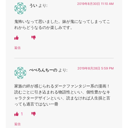
2019年8月30日 11:10 AM
うい
より:
鬼怖いなって思いました。妹が鬼になってしまってこ
れからどうなるのか楽しみです。
返信
2019年8月28日 5:59 PM
ぺぺろんちーの
より:
家族の絆が感じられるダークファンタジー系の漫画！
読むごとに引き込まれる物語性といい、個性豊かなキ
ャラクターデザインといい、読まなければ人生損と言
っても過言ではない一冊
1
返信