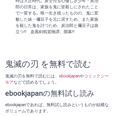
時は大正時代。炭を売る心優しき少年・炭治
郎の日常は、家族を鬼に皆殺しにされたこと
で一変する。唯一生き残ったものの、鬼に変
貌した妹・禰豆子を元に戻すため、また家族
を殺した鬼を討つため、炭治郎と禰豆子は旅
立つ!! 血風剣戟冒険譚、開幕!!
鬼滅の刃 を無料で読む
鬼滅の刃を無料で読むには、
ebookjapan
や
コミックシー
モア
などで読めるでしょう。
ebookjapanの無料試し読み
ebookjapanであれば、無料試し読みというものが結構な
ボリュームであります。