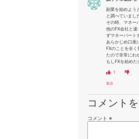
副業を始めよう
と調べていまし
その時、マネー
他のFX会社と
ずマネーパート
あらかじめ口座
FXのことを全
たので非常にわ
もしFXを始め
1
返信
コメントを
コメント
※