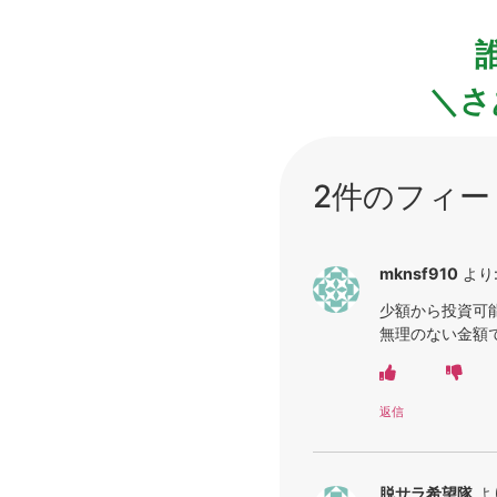
＼さ
2件のフィー
mknsf910
より
少額から投資可
無理のない金額
返信
脱サラ希望隊
よ