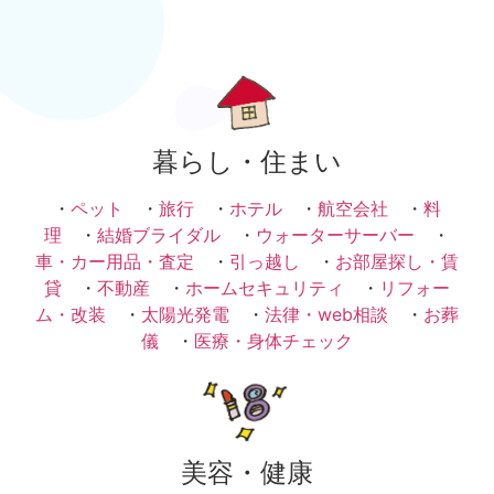
暮らし・住まい
・
ペット
・
旅行
・
ホテル
・
航空会社
・
料
理
・
結婚ブライダル
・
ウォーターサーバー
・
車・カー用品・査定
・
引っ越し
・
お部屋探し・賃
貸
・
不動産
・
ホームセキュリティ
・
リフォー
ム・改装
・
太陽光発電
・
法律・web相談
・
お葬
儀
・
医療・身体チェック
美容・健康