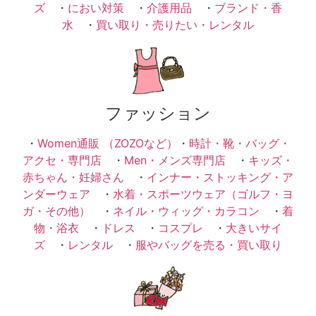
ズ
・
におい対策
・
介護用品
・
ブランド・香
水
・
買い取り・売りたい・レンタル
ファッション
・
Women通販 （ZOZOなど）
・
時計・靴・バッグ・
アクセ・専門店
・
Men・メンズ専門店
・
キッズ・
赤ちゃん・妊婦さん
・
インナー・ストッキング・ア
ンダーウェア
・
水着・スポーツウェア（ゴルフ・ヨ
ガ・その他）
・
ネイル・ウィッグ・カラコン
・
着
物・浴衣
・
ドレス
・
コスプレ
・
大きいサイ
ズ
・
レンタル
・
服やバッグを売る・買い取り