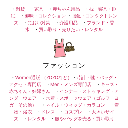
・
雑貨
・
家具
・
赤ちゃん用品
・
枕・寝具・睡
眠
・
趣味・コレクション
・
眼鏡・コンタクトレン
ズ
・
におい対策
・
介護用品
・
ブランド・香
水
・
買い取り・売りたい・レンタル
ファッション
・
Women通販 （ZOZOなど）
・
時計・靴・バッグ・
アクセ・専門店
・
Men・メンズ専門店
・
キッズ・
赤ちゃん・妊婦さん
・
インナー・ストッキング・ア
ンダーウェア
・
水着・スポーツウェア（ゴルフ・ヨ
ガ・その他）
・
ネイル・ウィッグ・カラコン
・
着
物・浴衣
・
ドレス
・
コスプレ
・
大きいサイ
ズ
・
レンタル
・
服やバッグを売る・買い取り