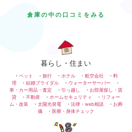
倉庫の中の口コミをみる
暮らし・住まい
・
ペット
・
旅行
・
ホテル
・
航空会社
・
料
理
・
結婚ブライダル
・
ウォーターサーバー
・
車・カー用品・査定
・
引っ越し
・
お部屋探し・賃
貸
・
不動産
・
ホームセキュリティ
・
リフォー
ム・改装
・
太陽光発電
・
法律・web相談
・
お葬
儀
・
医療・身体チェック