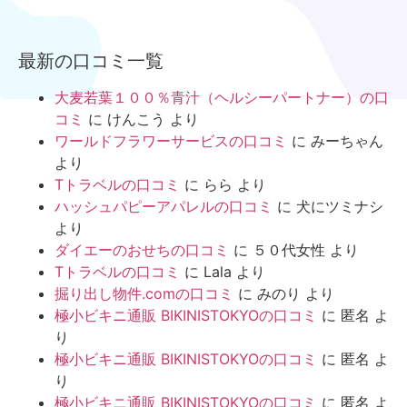
最新の口コミ一覧
大麦若葉１００％青汁（ヘルシーパートナー）の口
コミ
に
けんこう
より
ワールドフラワーサービスの口コミ
に
みーちゃん
より
Tトラベルの口コミ
に
らら
より
ハッシュパピーアパレルの口コミ
に
犬にツミナシ
より
ダイエーのおせちの口コミ
に
５０代女性
より
Tトラベルの口コミ
に
Lala
より
掘り出し物件.comの口コミ
に
みのり
より
極小ビキニ通販 BIKINISTOKYOの口コミ
に
匿名
よ
り
極小ビキニ通販 BIKINISTOKYOの口コミ
に
匿名
よ
り
極小ビキニ通販 BIKINISTOKYOの口コミ
に
匿名
よ