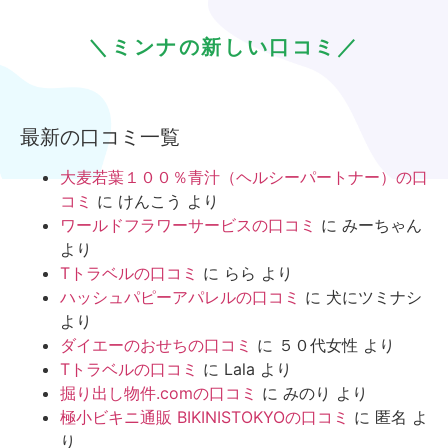
＼ミンナの新しい口コミ／
最新の口コミ一覧
大麦若葉１００％青汁（ヘルシーパートナー）の口
コミ
に
けんこう
より
ワールドフラワーサービスの口コミ
に
みーちゃん
より
Tトラベルの口コミ
に
らら
より
ハッシュパピーアパレルの口コミ
に
犬にツミナシ
より
ダイエーのおせちの口コミ
に
５０代女性
より
Tトラベルの口コミ
に
Lala
より
掘り出し物件.comの口コミ
に
みのり
より
極小ビキニ通販 BIKINISTOKYOの口コミ
に
匿名
よ
り