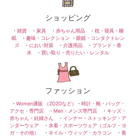
ショッピング
・
雑貨
・
家具
・
赤ちゃん用品
・
枕・寝具・睡
眠
・
趣味・コレクション
・
眼鏡・コンタクトレン
ズ
・
におい対策
・
介護用品
・
ブランド・香
水
・
買い取り・売りたい・レンタル
ファッション
・
Women通販 （ZOZOなど）
・
時計・靴・バッグ・
アクセ・専門店
・
Men・メンズ専門店
・
キッズ・
赤ちゃん・妊婦さん
・
インナー・ストッキング・ア
ンダーウェア
・
水着・スポーツウェア（ゴルフ・ヨ
ガ・その他）
・
ネイル・ウィッグ・カラコン
・
着