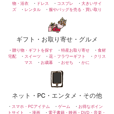
物・浴衣
・
ドレス
・
コスプレ
・
大きいサイ
ズ
・
レンタル
・
服やバッグを売る・買い取り
ギフト・お取り寄せ・グルメ
・
贈り物・ギフトを探す
・
特産お取り寄せ
・
食材
宅配
・
スイーツ
・
花・フラワーギフト
・
クリス
マス
・
お歳暮
・
おせち
・
かに
ネット・PC・エンタメ・その他
・
スマホ・PCアイテム
・
ゲーム
・
お得なポイン
トサイト
・
漫画
・
電子書籍・映画・DVD・音楽・