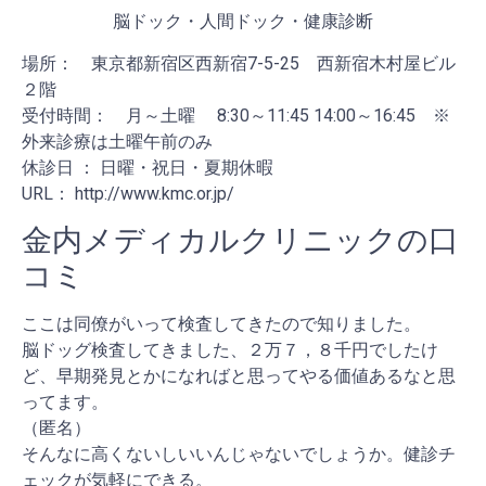
脳ドック・人間ドック・健康診断
場所： 東京都新宿区西新宿7-5-25 西新宿木村屋ビル
２階
受付時間： 月～土曜 8:30～11:45 14:00～16:45 ※
外来診療は土曜午前のみ
休診日 ： 日曜・祝日・夏期休暇
URL： http://www.kmc.or.jp/
金内メディカルクリニックの口
コミ
ここは同僚がいって検査してきたので知りました。
脳ドッグ検査してきました、２万７，８千円でしたけ
ど、早期発見とかになればと思ってやる価値あるなと思
ってます。
（匿名）
そんなに高くないしいいんじゃないでしょうか。健診チ
ェックが気軽にできる。