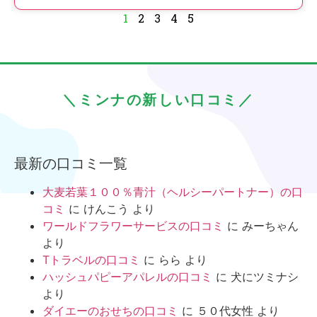
1
2
3
4
5
＼ミンナの新しい口コミ／
最新の口コミ一覧
大麦若葉１００％青汁（ヘルシーパートナー）の口
コミ
に
けんこう
より
ワールドフラワーサービスの口コミ
に
みーちゃん
より
Tトラベルの口コミ
に
らら
より
ハッシュパピーアパレルの口コミ
に
犬にツミナシ
より
ダイエーのおせちの口コミ
に
５０代女性
より