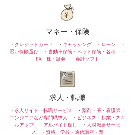
マネー・保険
・
クレジットカード
・
キャッシング
・
ローン
・
賢い保険選び
・
自動車保険・ペット保険・各種
・
FX・株・証券
・
会計ソフト
求人・転職
・
求人サイト・転職サービス
・
薬剤・医・看護師・
エンジニアなど専門職求人
・
ビジネス・起業・スキ
ルアップ
・
アルバイト探し
・
人材派遣サービ
ス
・
資格・学校・通信講座・塾