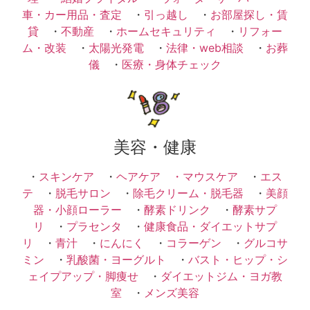
車・カー用品・査定
・
引っ越し
・
お部屋探し・賃
貸
・
不動産
・
ホームセキュリティ
・
リフォー
ム・改装
・
太陽光発電
・
法律・web相談
・
お葬
儀
・
医療・身体チェック
美容・健康
・
スキンケア
・
ヘアケア ・
マウスケア
・
エス
テ
・
脱毛サロン
・
除毛クリーム・脱毛器
・
美顔
器・小顔ローラー
・
酵素ドリンク
・
酵素サプ
リ
・
プラセンタ
・
健康食品・ダイエットサプ
リ
・
青汁
・
にんにく
・
コラーゲン
・
グルコサ
ミン
・
乳酸菌・ヨーグルト
・
バスト・ヒップ・シ
ェイプアップ・脚痩せ
・
ダイエットジム・ヨガ教
室
・
メンズ美容