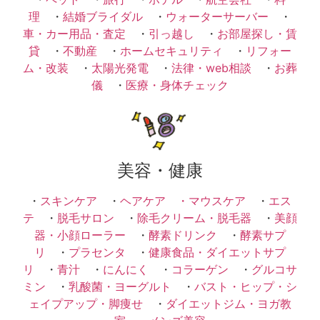
理
・
結婚ブライダル
・
ウォーターサーバー
・
車・カー用品・査定
・
引っ越し
・
お部屋探し・賃
貸
・
不動産
・
ホームセキュリティ
・
リフォー
ム・改装
・
太陽光発電
・
法律・web相談
・
お葬
儀
・
医療・身体チェック
美容・健康
・
スキンケア
・
ヘアケア ・
マウスケア
・
エス
テ
・
脱毛サロン
・
除毛クリーム・脱毛器
・
美顔
器・小顔ローラー
・
酵素ドリンク
・
酵素サプ
リ
・
プラセンタ
・
健康食品・ダイエットサプ
リ
・
青汁
・
にんにく
・
コラーゲン
・
グルコサ
ミン
・
乳酸菌・ヨーグルト
・
バスト・ヒップ・シ
ェイプアップ・脚痩せ
・
ダイエットジム・ヨガ教