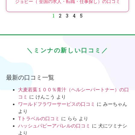
ジョビー（ 全国の求人・転職・仕事探し）の口コミ
1
2
3
4
5
＼ミンナの新しい口コミ／
最新の口コミ一覧
大麦若葉１００％青汁（ヘルシーパートナー）の口
コミ
に
けんこう
より
ワールドフラワーサービスの口コミ
に
みーちゃん
より
Tトラベルの口コミ
に
らら
より
ハッシュパピーアパレルの口コミ
に
犬にツミナシ
より