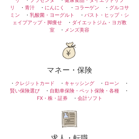
リ
・
プラセンタ
・
健康食品・ダイエットサプ
リ
・
青汁
・
にんにく
・
コラーゲン
・
グルコサ
ミン
・
乳酸菌・ヨーグルト
・
バスト・ヒップ・シ
ェイプアップ・脚痩せ
・
ダイエットジム・ヨガ教
室
・
メンズ美容
マネー・保険
・
クレジットカード
・
キャッシング
・
ローン
・
賢い保険選び
・
自動車保険・ペット保険・各種
・
FX・株・証券
・
会計ソフト
求人・転職