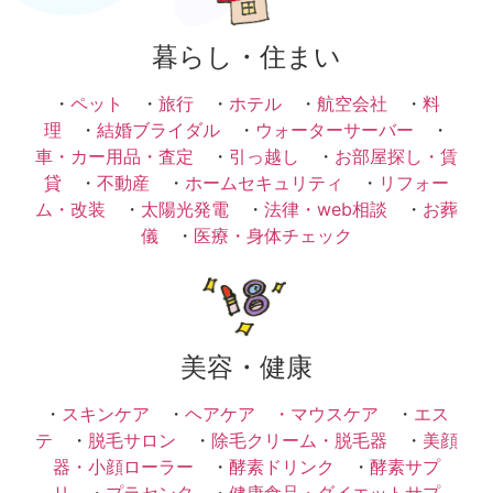
暮らし・住まい
・
ペット
・
旅行
・
ホテル
・
航空会社
・
料
理
・
結婚ブライダル
・
ウォーターサーバー
・
車・カー用品・査定
・
引っ越し
・
お部屋探し・賃
貸
・
不動産
・
ホームセキュリティ
・
リフォー
ム・改装
・
太陽光発電
・
法律・web相談
・
お葬
儀
・
医療・身体チェック
美容・健康
・
スキンケア
・
ヘアケア ・
マウスケア
・
エス
テ
・
脱毛サロン
・
除毛クリーム・脱毛器
・
美顔
器・小顔ローラー
・
酵素ドリンク
・
酵素サプ