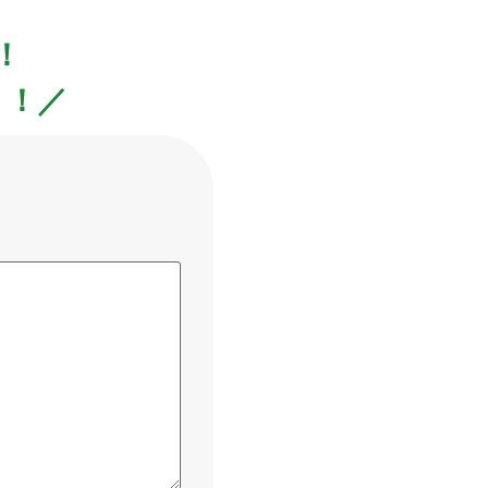
！
！！／