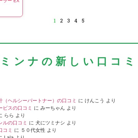
ーラー EX
1
2
3
4
5
＼ミンナの新しい口コミ
汁（ヘルシーパートナー）の口コミ
に
けんこう
より
ービスの口コミ
に
みーちゃん
より
に
らら
より
レルの口コミ
に
犬にツミナシ
より
口コミ
に
５０代女性
より
に
Lala
より