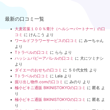
最新の口コミ一覧
大麦若葉１００％青汁（ヘルシーパートナー）の口
コミ
に
けんこう
より
ワールドフラワーサービスの口コミ
に
みーちゃん
より
Tトラベルの口コミ
に
らら
より
ハッシュパピーアパレルの口コミ
に
犬にツミナシ
より
ダイエーのおせちの口コミ
に
５０代女性
より
Tトラベルの口コミ
に
Lala
より
掘り出し物件.comの口コミ
に
みのり
より
極小ビキニ通販 BIKINISTOKYOの口コミ
に
匿名
よ
り
極小ビキニ通販 BIKINISTOKYOの口コミ
に
匿名
よ
り