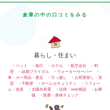
倉庫の中の口コミをみる
暮らし・住まい
・
ペット
・
旅行
・
ホテル
・
航空会社
・
料
理
・
結婚ブライダル
・
ウォーターサーバー
・
車・カー用品・査定
・
引っ越し
・
お部屋探し・賃
貸
・
不動産
・
ホームセキュリティ
・
リフォー
ム・改装
・
太陽光発電
・
法律・web相談
・
お葬
儀
・
医療・身体チェック