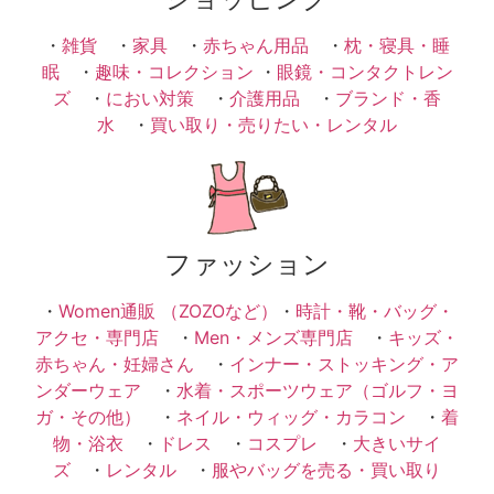
・
雑貨
・
家具
・
赤ちゃん用品
・
枕・寝具・睡
眠
・
趣味・コレクション
・
眼鏡・コンタクトレン
ズ
・
におい対策
・
介護用品
・
ブランド・香
水
・
買い取り・売りたい・レンタル
ファッション
・
Women通販 （ZOZOなど）
・
時計・靴・バッグ・
アクセ・専門店
・
Men・メンズ専門店
・
キッズ・
赤ちゃん・妊婦さん
・
インナー・ストッキング・ア
ンダーウェア
・
水着・スポーツウェア（ゴルフ・ヨ
ガ・その他）
・
ネイル・ウィッグ・カラコン
・
着
物・浴衣
・
ドレス
・
コスプレ
・
大きいサイ
ズ
・
レンタル
・
服やバッグを売る・買い取り