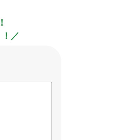
！
！！／