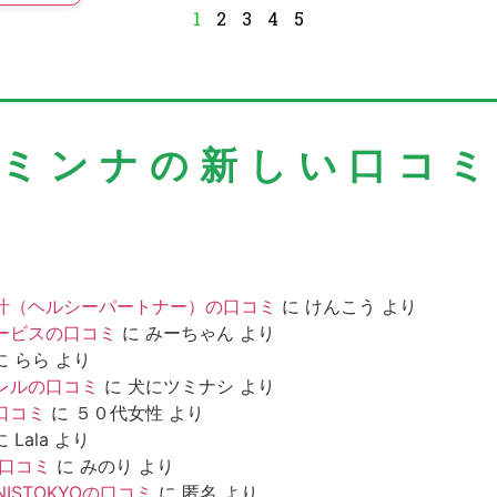
1
2
3
4
5
＼ミンナの新しい口コミ
汁（ヘルシーパートナー）の口コミ
に
けんこう
より
ービスの口コミ
に
みーちゃん
より
に
らら
より
レルの口コミ
に
犬にツミナシ
より
口コミ
に
５０代女性
より
に
Lala
より
の口コミ
に
みのり
より
NISTOKYOの口コミ
に
匿名
より