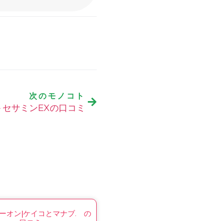
次のモノコト
A＋セサミンEXの口コミ
ーオン|ケイコとマナブ. の