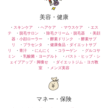
美容・健康
・
スキンケア
・
ヘアケア ・
マウスケア
・
エス
テ
・
脱毛サロン
・
除毛クリーム・脱毛器
・
美顔
器・小顔ローラー
・
酵素ドリンク
・
酵素サプ
リ
・
プラセンタ
・
健康食品・ダイエットサプ
リ
・
青汁
・
にんにく
・
コラーゲン
・
グルコサ
ミン
・
乳酸菌・ヨーグルト
・
バスト・ヒップ・シ
ェイプアップ・脚痩せ
・
ダイエットジム・ヨガ教
室
・
メンズ美容
マネー・保険