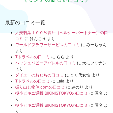
最新の口コミ一覧
大麦若葉１００％青汁（ヘルシーパートナー）の口
コミ
に
けんこう
より
ワールドフラワーサービスの口コミ
に
みーちゃん
より
Tトラベルの口コミ
に
らら
より
ハッシュパピーアパレルの口コミ
に
犬にツミナシ
より
ダイエーのおせちの口コミ
に
５０代女性
より
Tトラベルの口コミ
に
Lala
より
掘り出し物件.comの口コミ
に
みのり
より
極小ビキニ通販 BIKINISTOKYOの口コミ
に
匿名
よ
り
極小ビキニ通販 BIKINISTOKYOの口コミ
に
匿名
よ
り