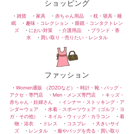
ショッピング
・
雑貨
・
家具
・
赤ちゃん用品
・
枕・寝具・睡
眠
・
趣味・コレクション
・
眼鏡・コンタクトレン
ズ
・
におい対策
・
介護用品
・
ブランド・香
水
・
買い取り・売りたい・レンタル
ファッション
・
Women通販 （ZOZOなど）
・
時計・靴・バッグ・
アクセ・専門店
・
Men・メンズ専門店
・
キッズ・
赤ちゃん・妊婦さん
・
インナー・ストッキング・ア
ンダーウェア
・
水着・スポーツウェア（ゴルフ・ヨ
ガ・その他）
・
ネイル・ウィッグ・カラコン
・
着
物・浴衣
・
ドレス
・
コスプレ
・
大きいサイ
ズ
・
レンタル
・
服やバッグを売る・買い取り