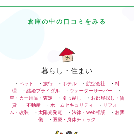
倉庫の中の口コミをみる
暮らし・住まい
・
ペット
・
旅行
・
ホテル
・
航空会社
・
料
理
・
結婚ブライダル
・
ウォーターサーバー
・
車・カー用品・査定
・
引っ越し
・
お部屋探し・賃
貸
・
不動産
・
ホームセキュリティ
・
リフォー
ム・改装
・
太陽光発電
・
法律・web相談
・
お葬
儀
・
医療・身体チェック