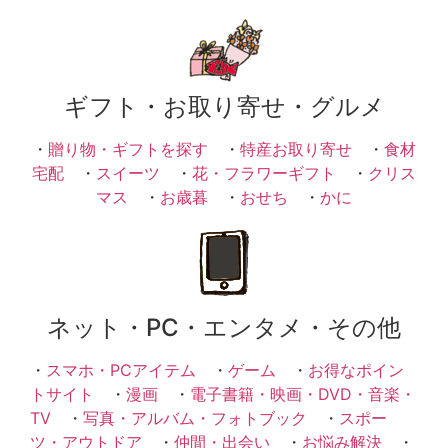
ギフト・お取り寄せ・グルメ
・
贈り物・ギフトを探す
・
特産お取り寄せ
・
食材
宅配
・
スイーツ
・
花・フラワーギフト
・
クリス
マス
・
お歳暮
・
おせち
・
かに
ネット・PC・エンタメ・その他
・
スマホ・PCアイテム
・
ゲーム
・
お得なポイン
トサイト
・
漫画
・
電子書籍・映画・DVD・音楽・
TV
・
写真・アルバム・フォトブック
・
スポー
ツ・アウトドア
・
仲間・出会い
・
お悩み解決
・