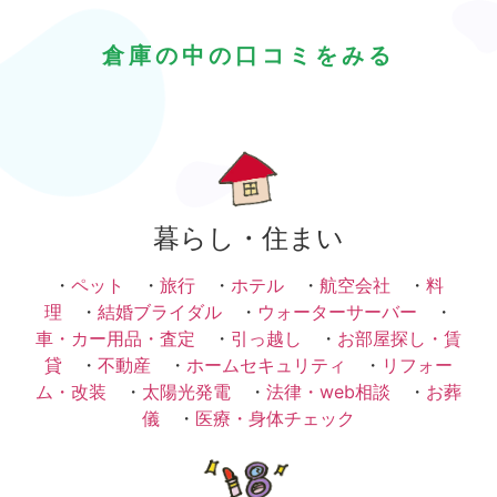
倉庫の中の口コミをみる
暮らし・住まい
・
ペット
・
旅行
・
ホテル
・
航空会社
・
料
理
・
結婚ブライダル
・
ウォーターサーバー
・
車・カー用品・査定
・
引っ越し
・
お部屋探し・賃
貸
・
不動産
・
ホームセキュリティ
・
リフォー
ム・改装
・
太陽光発電
・
法律・web相談
・
お葬
儀
・
医療・身体チェック