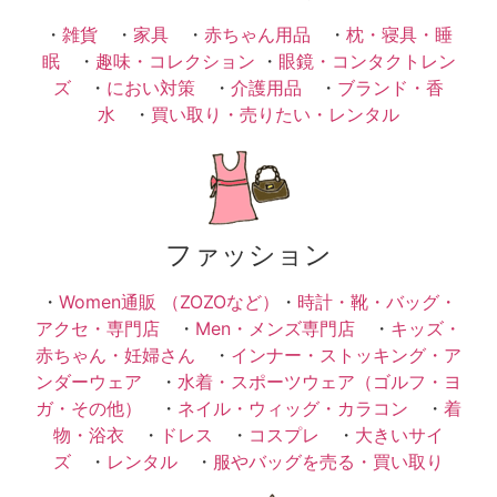
・
雑貨
・
家具
・
赤ちゃん用品
・
枕・寝具・睡
眠
・
趣味・コレクション
・
眼鏡・コンタクトレン
ズ
・
におい対策
・
介護用品
・
ブランド・香
水
・
買い取り・売りたい・レンタル
ファッション
・
Women通販 （ZOZOなど）
・
時計・靴・バッグ・
アクセ・専門店
・
Men・メンズ専門店
・
キッズ・
赤ちゃん・妊婦さん
・
インナー・ストッキング・ア
ンダーウェア
・
水着・スポーツウェア（ゴルフ・ヨ
ガ・その他）
・
ネイル・ウィッグ・カラコン
・
着
物・浴衣
・
ドレス
・
コスプレ
・
大きいサイ
ズ
・
レンタル
・
服やバッグを売る・買い取り