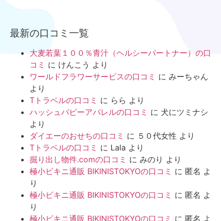
最新の口コミ一覧
大麦若葉１００％青汁（ヘルシーパートナー）の口
コミ
に
けんこう
より
ワールドフラワーサービスの口コミ
に
みーちゃん
より
Tトラベルの口コミ
に
らら
より
ハッシュパピーアパレルの口コミ
に
犬にツミナシ
より
ダイエーのおせちの口コミ
に
５０代女性
より
Tトラベルの口コミ
に
Lala
より
掘り出し物件.comの口コミ
に
みのり
より
極小ビキニ通販 BIKINISTOKYOの口コミ
に
匿名
よ
り
極小ビキニ通販 BIKINISTOKYOの口コミ
に
匿名
よ
り
極小ビキニ通販 BIKINISTOKYOの口コミ
に
匿名
よ