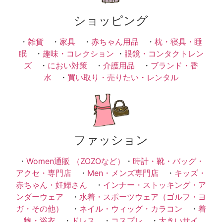
ショッピング
・
雑貨
・
家具
・
赤ちゃん用品
・
枕・寝具・睡
眠
・
趣味・コレクション
・
眼鏡・コンタクトレン
ズ
・
におい対策
・
介護用品
・
ブランド・香
水
・
買い取り・売りたい・レンタル
ファッション
・
Women通販 （ZOZOなど）
・
時計・靴・バッグ・
アクセ・専門店
・
Men・メンズ専門店
・
キッズ・
赤ちゃん・妊婦さん
・
インナー・ストッキング・ア
ンダーウェア
・
水着・スポーツウェア（ゴルフ・ヨ
ガ・その他）
・
ネイル・ウィッグ・カラコン
・
着
物・浴衣
・
ドレス
・
コスプレ
・
大きいサイ