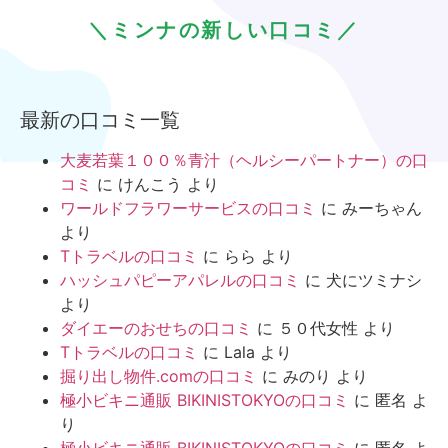
＼ミンナの新しい口コミ／
最新の口コミ一覧
大麦若葉１００％青汁（ヘルシーパートナー）の口
コミ
に
けんこう
より
ワールドフラワーサービスの口コミ
に
みーちゃん
より
Tトラベルの口コミ
に
らら
より
ハッシュパピーアパレルの口コミ
に
犬にツミナシ
より
ダイエーのおせちの口コミ
に
５０代女性
より
Tトラベルの口コミ
に
Lala
より
掘り出し物件.comの口コミ
に
みのり
より
極小ビキニ通販 BIKINISTOKYOの口コミ
に
匿名
よ
り