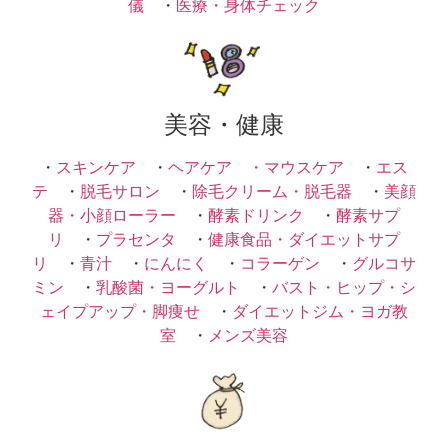
儀
・
医療・身体チェック
美容・健康
・
スキンケア
・
ヘアケア ・
マウスケア
・
エス
テ
・
脱毛サロン
・
除毛クリーム・脱毛器
・
美顔
器・小顔ローラー
・
酵素ドリンク
・
酵素サプ
リ
・
プラセンタ
・
健康食品・ダイエットサプ
リ
・
青汁
・
にんにく
・
コラーゲン
・
グルコサ
ミン
・
乳酸菌・ヨーグルト
・
バスト・ヒップ・シ
ェイプアップ・脚痩せ
・
ダイエットジム・ヨガ教
室
・
メンズ美容