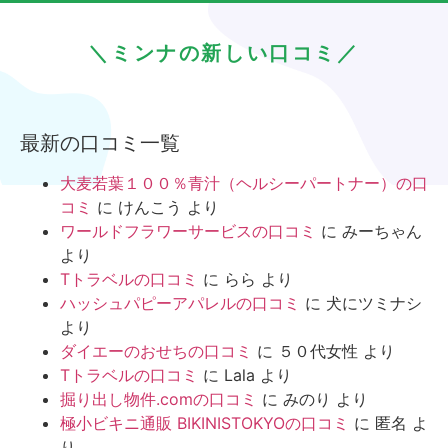
＼ミンナの新しい口コミ／
最新の口コミ一覧
大麦若葉１００％青汁（ヘルシーパートナー）の口
コミ
に
けんこう
より
ワールドフラワーサービスの口コミ
に
みーちゃん
より
Tトラベルの口コミ
に
らら
より
ハッシュパピーアパレルの口コミ
に
犬にツミナシ
より
ダイエーのおせちの口コミ
に
５０代女性
より
Tトラベルの口コミ
に
Lala
より
掘り出し物件.comの口コミ
に
みのり
より
極小ビキニ通販 BIKINISTOKYOの口コミ
に
匿名
よ
り