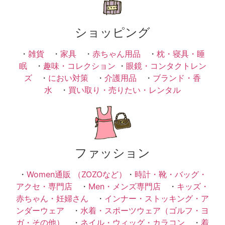
ショッピング
・
雑貨
・
家具
・
赤ちゃん用品
・
枕・寝具・睡
眠
・
趣味・コレクション
・
眼鏡・コンタクトレン
ズ
・
におい対策
・
介護用品
・
ブランド・香
水
・
買い取り・売りたい・レンタル
ファッション
・
Women通販 （ZOZOなど）
・
時計・靴・バッグ・
アクセ・専門店
・
Men・メンズ専門店
・
キッズ・
赤ちゃん・妊婦さん
・
インナー・ストッキング・ア
ンダーウェア
・
水着・スポーツウェア（ゴルフ・ヨ
ガ・その他）
・
ネイル・ウィッグ・カラコン
・
着