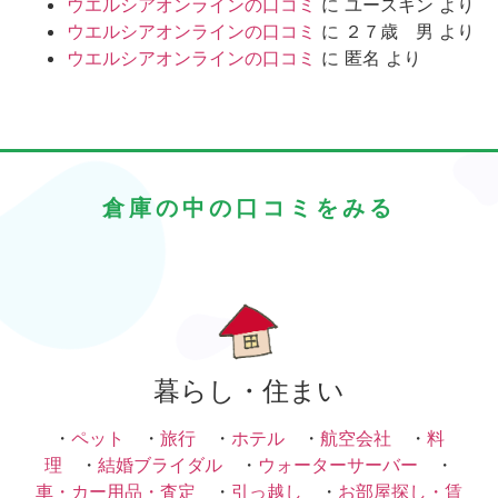
ウエルシアオンラインの口コミ
に
ユースキン
より
ウエルシアオンラインの口コミ
に
２７歳 男
より
ウエルシアオンラインの口コミ
に
匿名
より
倉庫の中の口コミをみる
暮らし・住まい
・
ペット
・
旅行
・
ホテル
・
航空会社
・
料
理
・
結婚ブライダル
・
ウォーターサーバー
・
車・カー用品・査定
・
引っ越し
・
お部屋探し・賃