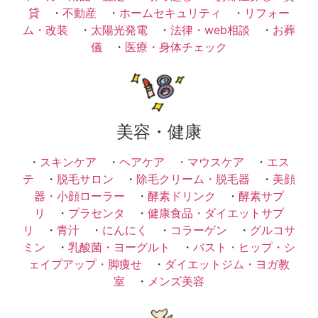
貸
・
不動産
・
ホームセキュリティ
・
リフォー
ム・改装
・
太陽光発電
・
法律・web相談
・
お葬
儀
・
医療・身体チェック
美容・健康
・
スキンケア
・
ヘアケア ・
マウスケア
・
エス
テ
・
脱毛サロン
・
除毛クリーム・脱毛器
・
美顔
器・小顔ローラー
・
酵素ドリンク
・
酵素サプ
リ
・
プラセンタ
・
健康食品・ダイエットサプ
リ
・
青汁
・
にんにく
・
コラーゲン
・
グルコサ
ミン
・
乳酸菌・ヨーグルト
・
バスト・ヒップ・シ
ェイプアップ・脚痩せ
・
ダイエットジム・ヨガ教
室
・
メンズ美容