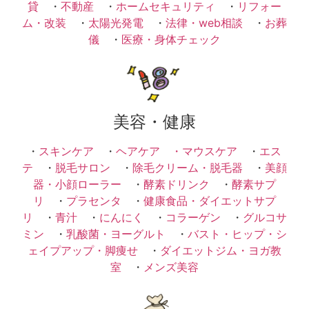
貸
・
不動産
・
ホームセキュリティ
・
リフォー
ム・改装
・
太陽光発電
・
法律・web相談
・
お葬
儀
・
医療・身体チェック
美容・健康
・
スキンケア
・
ヘアケア ・
マウスケア
・
エス
テ
・
脱毛サロン
・
除毛クリーム・脱毛器
・
美顔
器・小顔ローラー
・
酵素ドリンク
・
酵素サプ
リ
・
プラセンタ
・
健康食品・ダイエットサプ
リ
・
青汁
・
にんにく
・
コラーゲン
・
グルコサ
ミン
・
乳酸菌・ヨーグルト
・
バスト・ヒップ・シ
ェイプアップ・脚痩せ
・
ダイエットジム・ヨガ教
室
・
メンズ美容