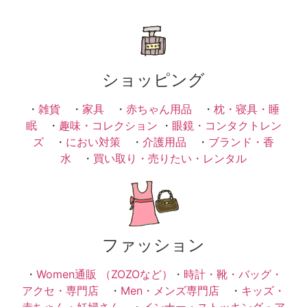
ショッピング
・
雑貨
・
家具
・
赤ちゃん用品
・
枕・寝具・睡
眠
・
趣味・コレクション
・
眼鏡・コンタクトレン
ズ
・
におい対策
・
介護用品
・
ブランド・香
水
・
買い取り・売りたい・レンタル
ファッション
・
Women通販 （ZOZOなど）
・
時計・靴・バッグ・
アクセ・専門店
・
Men・メンズ専門店
・
キッズ・
赤ちゃん・妊婦さん
・
インナー・ストッキング・ア