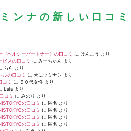
＼ミンナの新しい口コミ
汁（ヘルシーパートナー）の口コミ
に
けんこう
より
ービスの口コミ
に
みーちゃん
より
に
らら
より
レルの口コミ
に
犬にツミナシ
より
口コミ
に
５０代女性
より
に
Lala
より
の口コミ
に
みのり
より
NISTOKYOの口コミ
に
匿名
より
NISTOKYOの口コミ
に
匿名
より
NISTOKYOの口コミ
に
匿名
より
NISTOKYOの口コミ
に
匿名
より