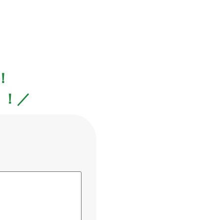
！
！！／