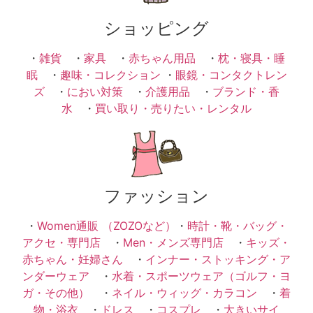
ショッピング
・
雑貨
・
家具
・
赤ちゃん用品
・
枕・寝具・睡
眠
・
趣味・コレクション
・
眼鏡・コンタクトレン
ズ
・
におい対策
・
介護用品
・
ブランド・香
水
・
買い取り・売りたい・レンタル
ファッション
・
Women通販 （ZOZOなど）
・
時計・靴・バッグ・
アクセ・専門店
・
Men・メンズ専門店
・
キッズ・
赤ちゃん・妊婦さん
・
インナー・ストッキング・ア
ンダーウェア
・
水着・スポーツウェア（ゴルフ・ヨ
ガ・その他）
・
ネイル・ウィッグ・カラコン
・
着
物・浴衣
・
ドレス
・
コスプレ
・
大きいサイ