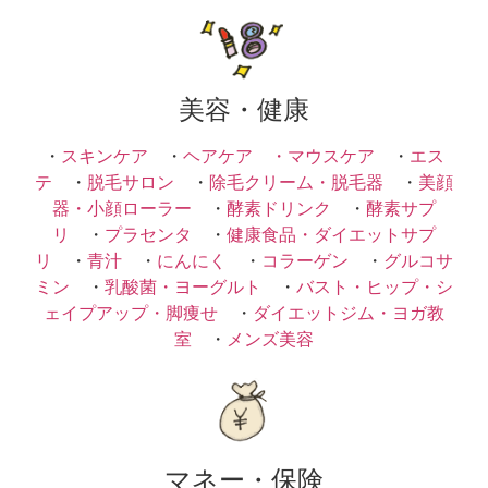
美容・健康
・
スキンケア
・
ヘアケア ・
マウスケア
・
エス
テ
・
脱毛サロン
・
除毛クリーム・脱毛器
・
美顔
器・小顔ローラー
・
酵素ドリンク
・
酵素サプ
リ
・
プラセンタ
・
健康食品・ダイエットサプ
リ
・
青汁
・
にんにく
・
コラーゲン
・
グルコサ
ミン
・
乳酸菌・ヨーグルト
・
バスト・ヒップ・シ
ェイプアップ・脚痩せ
・
ダイエットジム・ヨガ教
室
・
メンズ美容
マネー・保険