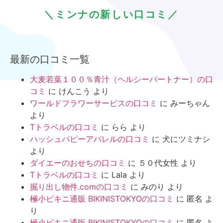
＼ミンナの新しい口コミ／
最新の口コミ一覧
大麦若葉１００％青汁（ヘルシーパートナー）の口
コミ
に
けんこう
より
ワールドフラワーサービスの口コミ
に
みーちゃん
より
Tトラベルの口コミ
に
らら
より
ハッシュパピーアパレルの口コミ
に
犬にツミナシ
より
ダイエーのおせちの口コミ
に
５０代女性
より
Tトラベルの口コミ
に
Lala
より
掘り出し物件.comの口コミ
に
みのり
より
極小ビキニ通販 BIKINISTOKYOの口コミ
に
匿名
よ
り
極小ビキニ通販 BIKINISTOKYOの口コミ
に
匿名
よ