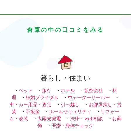
倉庫の中の口コミをみる
暮らし・住まい
・
ペット
・
旅行
・
ホテル
・
航空会社
・
料
理
・
結婚ブライダル
・
ウォーターサーバー
・
車・カー用品・査定
・
引っ越し
・
お部屋探し・賃
貸
・
不動産
・
ホームセキュリティ
・
リフォー
ム・改装
・
太陽光発電
・
法律・web相談
・
お葬
儀
・
医療・身体チェック