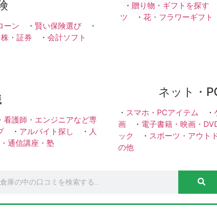
険
・
贈り物・ギフトを探す
ツ
・
花・フラワーギフト
ローン
・
賢い保険選び
・
・株・証券
・
会計ソフト
ネット・P
職
・
スマホ・PCアイテム
・
・看護師・エンジニアなど専
画
・
電子書籍・映画・DV
プ
・
アルバイト探し
・
人
ック
・
スポーツ・アウト
・通信講座・塾
の他