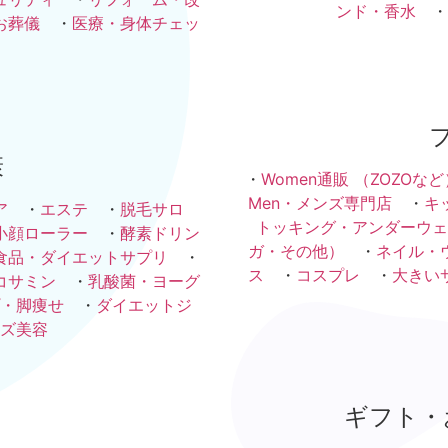
ンド・香水
・
お葬儀
・
医療・身体チェッ
康
・
Women通販 （ZOZOなど
Men・メンズ専門店
・
キ
ア
・
エステ
・
脱毛サロ
トッキング・アンダーウェ
小顔ローラー
・
酵素ドリン
ガ・その他）
・
ネイル・
食品・ダイエットサプリ
・
ス
・
コスプレ
・
大きい
コサミン
・
乳酸菌・ヨーグ
・脚痩せ
・
ダイエットジ
ズ美容
ギフト・