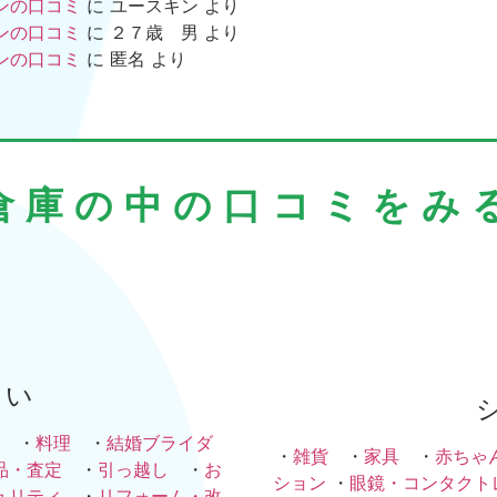
ンの口コミ
に
ユースキン
より
ンの口コミ
に
２７歳 男
より
ンの口コミ
に
匿名
より
倉庫の中の口コミをみ
まい
・
料理
・
結婚ブライダ
・
雑貨
・
家具
・
赤ちゃ
品・査定
・
引っ越し
・
お
ション
・
眼鏡・コンタクト
ュリティ
・
リフォーム・改