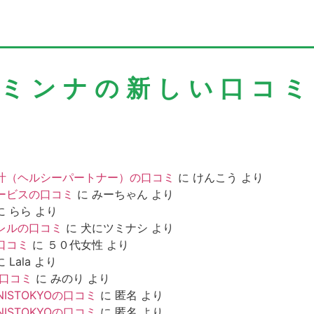
＼ミンナの新しい口コミ
汁（ヘルシーパートナー）の口コミ
に
けんこう
より
ービスの口コミ
に
みーちゃん
より
に
らら
より
レルの口コミ
に
犬にツミナシ
より
口コミ
に
５０代女性
より
に
Lala
より
の口コミ
に
みのり
より
NISTOKYOの口コミ
に
匿名
より
NISTOKYOの口コミ
に
匿名
より