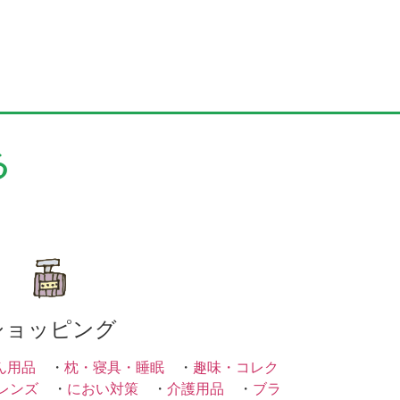
る
ショッピング
ん用品
・
枕・寝具・睡眠
・
趣味・コレク
レンズ
・
におい対策
・
介護用品
・
ブラ