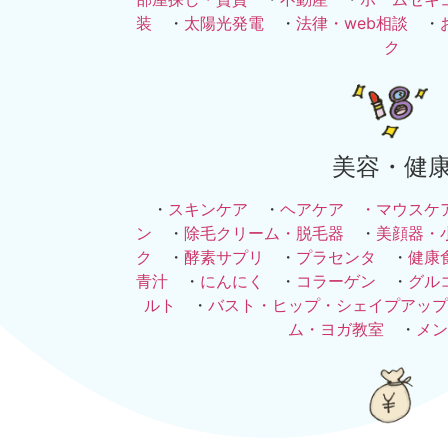
装
・
太陽光発電
・
法律・web相談
・
ク
美容・健
・
スキンケア
・
ヘアケア ・
マウスケ
ン
・
除毛クリーム・脱毛器
・
美顔器・
ク
・
酵素サプリ
・
プラセンタ
・
健康
青汁
・
にんにく
・
コラーゲン
・
グル
ルト
・
バスト・ヒップ・シェイプアップ
ム・ヨガ教室
・
メン