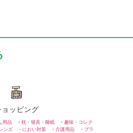
る
ショッピング
ん用品
・
枕・寝具・睡眠
・
趣味・コレク
レンズ
・
におい対策
・
介護用品
・
ブラ