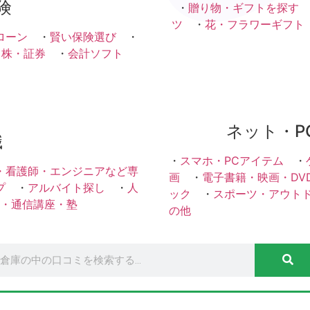
険
・
贈り物・ギフトを探す
ツ
・
花・フラワーギフト
ローン
・
賢い保険選び
・
・株・証券
・
会計ソフト
ネット・P
職
・
スマホ・PCアイテム
・
・看護師・エンジニアなど専
画
・
電子書籍・映画・DV
プ
・
アルバイト探し
・
人
ック
・
スポーツ・アウト
・通信講座・塾
の他