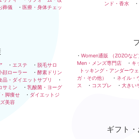
ンド・香水
・
お葬儀
・
医療・身体チェッ
康
・
Women通販 （ZOZOなど
Men・メンズ専門店
・
キ
ア
・
エステ
・
脱毛サロ
トッキング・アンダーウェ
小顔ローラー
・
酵素ドリン
ガ・その他）
・
ネイル・
食品・ダイエットサプリ
・
ス
・
コスプレ
・
大きい
コサミン
・
乳酸菌・ヨーグ
・脚痩せ
・
ダイエットジ
ズ美容
ギフト・