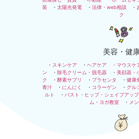
装
・
太陽光発電
・
法律・web相談
・
ク
美容・健
・
スキンケア
・
ヘアケア ・
マウスケ
ン
・
除毛クリーム・脱毛器
・
美顔器・
ク
・
酵素サプリ
・
プラセンタ
・
健康
青汁
・
にんにく
・
コラーゲン
・
グル
ルト
・
バスト・ヒップ・シェイプアップ
ム・ヨガ教室
・
メン