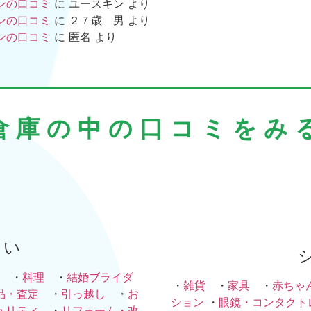
ンの口コミ
に
ユースキン
より
ンの口コミ
に
２７歳 男
より
ンの口コミ
に
匿名
より
倉庫の中の口コミをみ
まい
・
料理
・
結婚ブライダ
・
雑貨
・
家具
・
赤ちゃ
品・査定
・
引っ越し
・
お
ション
・
眼鏡・コンタクト
ュリティ
・
リフォーム・改