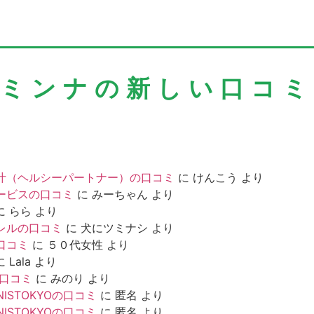
＼ミンナの新しい口コミ
汁（ヘルシーパートナー）の口コミ
に
けんこう
より
ービスの口コミ
に
みーちゃん
より
に
らら
より
レルの口コミ
に
犬にツミナシ
より
口コミ
に
５０代女性
より
に
Lala
より
の口コミ
に
みのり
より
NISTOKYOの口コミ
に
匿名
より
NISTOKYOの口コミ
に
匿名
より