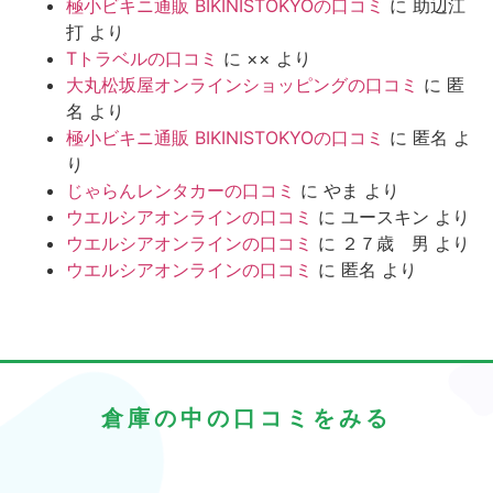
極小ビキニ通販 BIKINISTOKYOの口コミ
に
助辺江
打
より
Tトラベルの口コミ
に
××
より
大丸松坂屋オンラインショッピングの口コミ
に
匿
名
より
極小ビキニ通販 BIKINISTOKYOの口コミ
に
匿名
よ
り
じゃらんレンタカーの口コミ
に
やま
より
ウエルシアオンラインの口コミ
に
ユースキン
より
ウエルシアオンラインの口コミ
に
２７歳 男
より
ウエルシアオンラインの口コミ
に
匿名
より
倉庫の中の口コミをみる