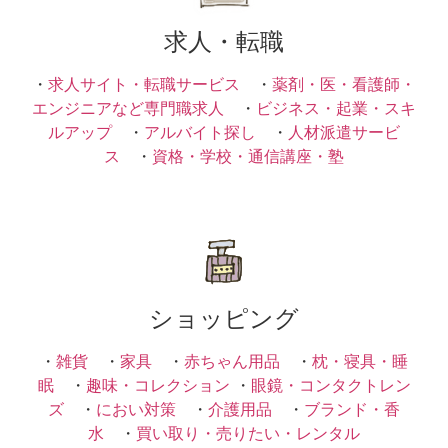
求人・転職
・
求人サイト・転職サービス
・
薬剤・医・看護師・
エンジニアなど専門職求人
・
ビジネス・起業・スキ
ルアップ
・
アルバイト探し
・
人材派遣サービ
ス
・
資格・学校・通信講座・塾
ショッピング
・
雑貨
・
家具
・
赤ちゃん用品
・
枕・寝具・睡
眠
・
趣味・コレクション
・
眼鏡・コンタクトレン
ズ
・
におい対策
・
介護用品
・
ブランド・香
水
・
買い取り・売りたい・レンタル