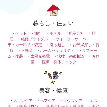
暮らし・住まい
・
ペット
・
旅行
・
ホテル
・
航空会社
・
料
理
・
結婚ブライダル
・
ウォーターサーバー
・
車・カー用品・査定
・
引っ越し
・
お部屋探し・賃
貸
・
不動産
・
ホームセキュリティ
・
リフォー
ム・改装
・
太陽光発電
・
法律・web相談
・
お葬
儀
・
医療・身体チェック
美容・健康
・
スキンケア
・
ヘアケア ・
マウスケア
・
エス
テ
・
脱毛サロン
・
除毛クリーム・脱毛器
・
美顔