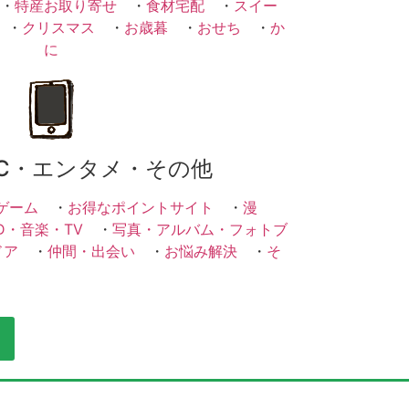
・
特産お取り寄せ
・
食材宅配
・
スイー
・
クリスマス
・
お歳暮
・
おせち
・
か
に
C・エンタメ・その他
ゲーム
・
お得なポイントサイト
・
漫
D・音楽・TV
・
写真・アルバム・フォトブ
ドア
・
仲間・出会い
・
お悩み解決
・
そ