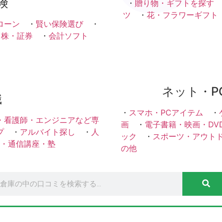
険
・
贈り物・ギフトを探す
ツ
・
花・フラワーギフト
ローン
・
賢い保険選び
・
・株・証券
・
会計ソフト
ネット・P
職
・
スマホ・PCアイテム
・
・看護師・エンジニアなど専
画
・
電子書籍・映画・DV
プ
・
アルバイト探し
・
人
ック
・
スポーツ・アウト
・通信講座・塾
の他