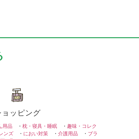
る
ショッピング
ん用品
・
枕・寝具・睡眠
・
趣味・コレク
レンズ
・
におい対策
・
介護用品
・
ブラ