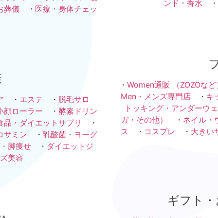
ンド・香水
・
お葬儀
・
医療・身体チェッ
康
・
Women通販 （ZOZOなど
Men・メンズ専門店
・
キ
ア
・
エステ
・
脱毛サロ
トッキング・アンダーウェ
小顔ローラー
・
酵素ドリン
ガ・その他）
・
ネイル・
食品・ダイエットサプリ
・
ス
・
コスプレ
・
大きい
コサミン
・
乳酸菌・ヨーグ
・脚痩せ
・
ダイエットジ
ズ美容
ギフト・