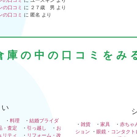
ンの口コミ
に
２７歳 男
より
ンの口コミ
に
匿名
より
倉庫の中の口コミをみ
まい
・
料理
・
結婚ブライダ
・
雑貨
・
家具
・
赤ちゃ
品・査定
・
引っ越し
・
お
ション
・
眼鏡・コンタクト
ュリティ
・
リフォーム・改