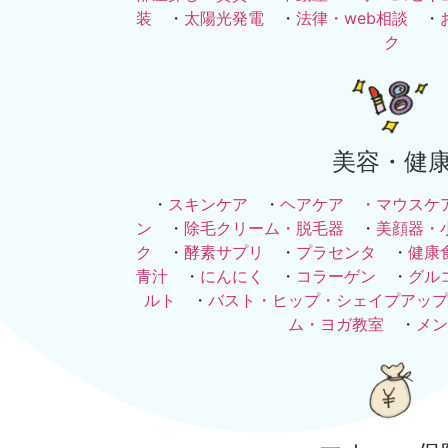
装
・
太陽光発電
・
法律・web相談
・
ク
美容・健
・
スキンケア
・
ヘアケア ・
マウスケ
ン
・
除毛クリーム・脱毛器
・
美顔器・
ク
・
酵素サプリ
・
プラセンタ
・
健康
青汁
・
にんにく
・
コラーゲン
・
グル
ルト
・
バスト・ヒップ・シェイプアップ
ム・ヨガ教室
・
メン