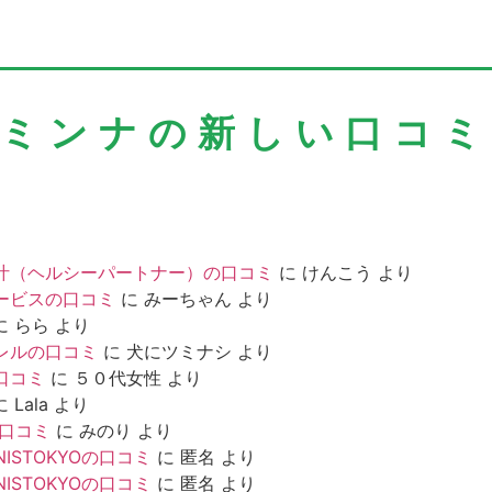
＼ミンナの新しい口コミ
汁（ヘルシーパートナー）の口コミ
に
けんこう
より
ービスの口コミ
に
みーちゃん
より
に
らら
より
レルの口コミ
に
犬にツミナシ
より
口コミ
に
５０代女性
より
に
Lala
より
の口コミ
に
みのり
より
NISTOKYOの口コミ
に
匿名
より
NISTOKYOの口コミ
に
匿名
より