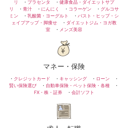
リ
・
プラセンタ
・
健康食品・ダイエットサプ
リ
・
青汁
・
にんにく
・
コラーゲン
・
グルコサ
ミン
・
乳酸菌・ヨーグルト
・
バスト・ヒップ・シ
ェイプアップ・脚痩せ
・
ダイエットジム・ヨガ教
室
・
メンズ美容
マネー・保険
・
クレジットカード
・
キャッシング
・
ローン
・
賢い保険選び
・
自動車保険・ペット保険・各種
・
FX・株・証券
・
会計ソフト