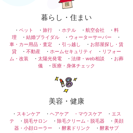
暮らし・住まい
・
ペット
・
旅行
・
ホテル
・
航空会社
・
料
理
・
結婚ブライダル
・
ウォーターサーバー
・
車・カー用品・査定
・
引っ越し
・
お部屋探し・賃
貸
・
不動産
・
ホームセキュリティ
・
リフォー
ム・改装
・
太陽光発電
・
法律・web相談
・
お葬
儀
・
医療・身体チェック
美容・健康
・
スキンケア
・
ヘアケア ・
マウスケア
・
エス
テ
・
脱毛サロン
・
除毛クリーム・脱毛器
・
美顔
器・小顔ローラー
・
酵素ドリンク
・
酵素サプ