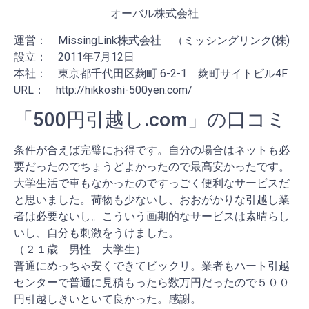
オーバル株式会社
運営： MissingLink株式会社 （ミッシングリンク(株)
設立： 2011年7月12日
本社： 東京都千代田区麹町 6-2-1 麹町サイトビル4F
URL： http://hikkoshi-500yen.com/
「500円引越し.com」の口コミ
条件が合えば完璧にお得です。自分の場合はネットも必
要だったのでちょうどよかったので最高安かったです。
大学生活で車もなかったのですっごく便利なサービスだ
と思いました。荷物も少ないし、おおがかりな引越し業
者は必要ないし。こういう画期的なサービスは素晴らし
いし、自分も刺激をうけました。
（２１歳 男性 大学生）
普通にめっちゃ安くできてビックリ。業者もハート引越
センターで普通に見積もったら数万円だったので５００
円引越しきいといて良かった。感謝。