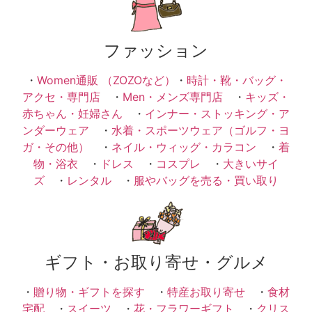
ファッション
・
Women通販 （ZOZOなど）
・
時計・靴・バッグ・
アクセ・専門店
・
Men・メンズ専門店
・
キッズ・
赤ちゃん・妊婦さん
・
インナー・ストッキング・ア
ンダーウェア
・
水着・スポーツウェア（ゴルフ・ヨ
ガ・その他）
・
ネイル・ウィッグ・カラコン
・
着
物・浴衣
・
ドレス
・
コスプレ
・
大きいサイ
ズ
・
レンタル
・
服やバッグを売る・買い取り
ギフト・お取り寄せ・グルメ
・
贈り物・ギフトを探す
・
特産お取り寄せ
・
食材
宅配
・
スイーツ
・
花・フラワーギフト
・
クリス