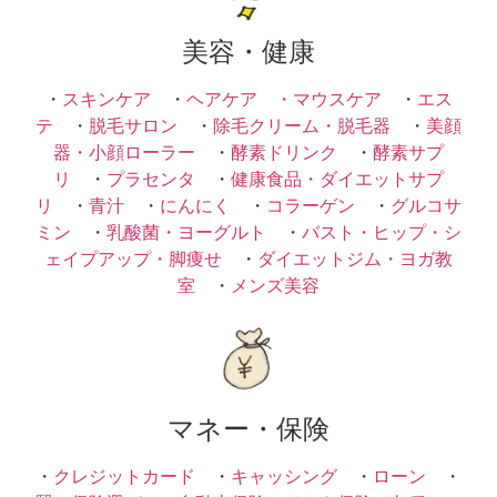
美容・健康
・
スキンケア
・
ヘアケア ・
マウスケア
・
エス
テ
・
脱毛サロン
・
除毛クリーム・脱毛器
・
美顔
器・小顔ローラー
・
酵素ドリンク
・
酵素サプ
リ
・
プラセンタ
・
健康食品・ダイエットサプ
リ
・
青汁
・
にんにく
・
コラーゲン
・
グルコサ
ミン
・
乳酸菌・ヨーグルト
・
バスト・ヒップ・シ
ェイプアップ・脚痩せ
・
ダイエットジム・ヨガ教
室
・
メンズ美容
マネー・保険
・
クレジットカード
・
キャッシング
・
ローン
・