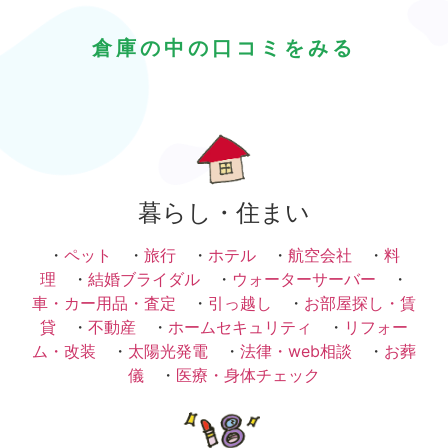
倉庫の中の口コミをみる
暮らし・住まい
・
ペット
・
旅行
・
ホテル
・
航空会社
・
料
理
・
結婚ブライダル
・
ウォーターサーバー
・
車・カー用品・査定
・
引っ越し
・
お部屋探し・賃
貸
・
不動産
・
ホームセキュリティ
・
リフォー
ム・改装
・
太陽光発電
・
法律・web相談
・
お葬
儀
・
医療・身体チェック