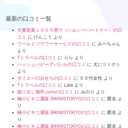
最新の口コミ一覧
大麦若葉１００％青汁（ヘルシーパートナー）の口
コミ
に
けんこう
より
ワールドフラワーサービスの口コミ
に
みーちゃん
より
Tトラベルの口コミ
に
らら
より
ハッシュパピーアパレルの口コミ
に
犬にツミナシ
より
ダイエーのおせちの口コミ
に
５０代女性
より
Tトラベルの口コミ
に
Lala
より
掘り出し物件.comの口コミ
に
みのり
より
極小ビキニ通販 BIKINISTOKYOの口コミ
に
匿名
よ
り
極小ビキニ通販 BIKINISTOKYOの口コミ
に
匿名
よ
り
極小ビキニ通販 BIKINISTOKYOの口コミ
に
匿名
よ