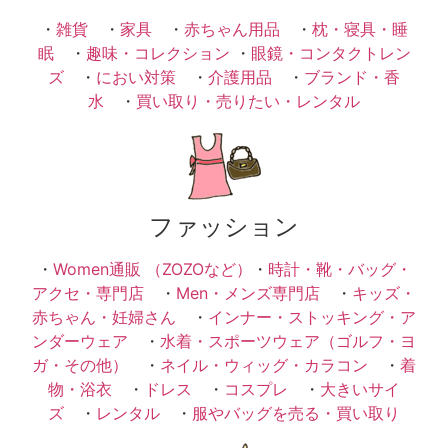
・
雑貨
・
家具
・
赤ちゃん用品
・
枕・寝具・睡
眠
・
趣味・コレクション
・
眼鏡・コンタクトレン
ズ
・
におい対策
・
介護用品
・
ブランド・香
水
・
買い取り・売りたい・レンタル
ファッション
・
Women通販 （ZOZOなど）
・
時計・靴・バッグ・
アクセ・専門店
・
Men・メンズ専門店
・
キッズ・
赤ちゃん・妊婦さん
・
インナー・ストッキング・ア
ンダーウェア
・
水着・スポーツウェア（ゴルフ・ヨ
ガ・その他）
・
ネイル・ウィッグ・カラコン
・
着
物・浴衣
・
ドレス
・
コスプレ
・
大きいサイ
ズ
・
レンタル
・
服やバッグを売る・買い取り