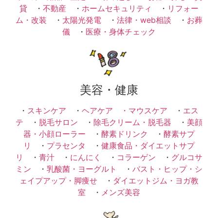
貸
・
不動産
・
ホームセキュリティ
・
リフォー
ム・改装
・
太陽光発電
・
法律・web相談
・
お葬
儀
・
医療・身体チェック
美容・健康
・
スキンケア
・
ヘアケア ・
マウスケア
・
エス
テ
・
脱毛サロン
・
除毛クリーム・脱毛器
・
美顔
器・小顔ローラー
・
酵素ドリンク
・
酵素サプ
リ
・
プラセンタ
・
健康食品・ダイエットサプ
リ
・
青汁
・
にんにく
・
コラーゲン
・
グルコサ
ミン
・
乳酸菌・ヨーグルト
・
バスト・ヒップ・シ
ェイプアップ・脚痩せ
・
ダイエットジム・ヨガ教
室
・
メンズ美容