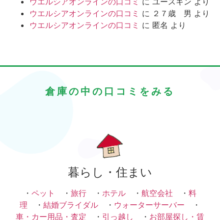
ウエルシアオンラインの口コミ
に
ユースキン
より
ウエルシアオンラインの口コミ
に
２７歳 男
より
ウエルシアオンラインの口コミ
に
匿名
より
倉庫の中の口コミをみる
暮らし・住まい
・
ペット
・
旅行
・
ホテル
・
航空会社
・
料
理
・
結婚ブライダル
・
ウォーターサーバー
・
車・カー用品・査定
・
引っ越し
・
お部屋探し・賃