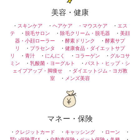
美容・健康
・
スキンケア
・
ヘアケア ・
マウスケア
・
エス
テ
・
脱毛サロン
・
除毛クリーム・脱毛器
・
美顔
器・小顔ローラー
・
酵素ドリンク
・
酵素サプ
リ
・
プラセンタ
・
健康食品・ダイエットサプ
リ
・
青汁
・
にんにく
・
コラーゲン
・
グルコサ
ミン
・
乳酸菌・ヨーグルト
・
バスト・ヒップ・シ
ェイプアップ・脚痩せ
・
ダイエットジム・ヨガ教
室
・
メンズ美容
マネー・保険
・
クレジットカード
・
キャッシング
・
ローン
・
賢い保険選び
・
自動車保険・ペット保険・各種
・