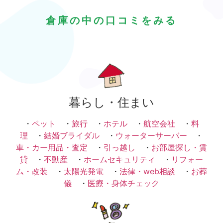
倉庫の中の口コミをみる
暮らし・住まい
・
ペット
・
旅行
・
ホテル
・
航空会社
・
料
理
・
結婚ブライダル
・
ウォーターサーバー
・
車・カー用品・査定
・
引っ越し
・
お部屋探し・賃
貸
・
不動産
・
ホームセキュリティ
・
リフォー
ム・改装
・
太陽光発電
・
法律・web相談
・
お葬
儀
・
医療・身体チェック