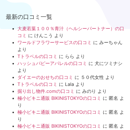
最新の口コミ一覧
大麦若葉１００％青汁（ヘルシーパートナー）の口
コミ
に
けんこう
より
ワールドフラワーサービスの口コミ
に
みーちゃん
より
Tトラベルの口コミ
に
らら
より
ハッシュパピーアパレルの口コミ
に
犬にツミナシ
より
ダイエーのおせちの口コミ
に
５０代女性
より
Tトラベルの口コミ
に
Lala
より
掘り出し物件.comの口コミ
に
みのり
より
極小ビキニ通販 BIKINISTOKYOの口コミ
に
匿名
よ
り
極小ビキニ通販 BIKINISTOKYOの口コミ
に
匿名
よ
り
極小ビキニ通販 BIKINISTOKYOの口コミ
に
匿名
よ