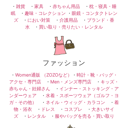
・
雑貨
・
家具
・
赤ちゃん用品
・
枕・寝具・睡
眠
・
趣味・コレクション
・
眼鏡・コンタクトレン
ズ
・
におい対策
・
介護用品
・
ブランド・香
水
・
買い取り・売りたい・レンタル
ファッション
・
Women通販 （ZOZOなど）
・
時計・靴・バッグ・
アクセ・専門店
・
Men・メンズ専門店
・
キッズ・
赤ちゃん・妊婦さん
・
インナー・ストッキング・ア
ンダーウェア
・
水着・スポーツウェア（ゴルフ・ヨ
ガ・その他）
・
ネイル・ウィッグ・カラコン
・
着
物・浴衣
・
ドレス
・
コスプレ
・
大きいサイ
ズ
・
レンタル
・
服やバッグを売る・買い取り