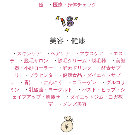
儀
・
医療・身体チェック
美容・健康
・
スキンケア
・
ヘアケア ・
マウスケア
・
エス
テ
・
脱毛サロン
・
除毛クリーム・脱毛器
・
美顔
器・小顔ローラー
・
酵素ドリンク
・
酵素サプ
リ
・
プラセンタ
・
健康食品・ダイエットサプ
リ
・
青汁
・
にんにく
・
コラーゲン
・
グルコサ
ミン
・
乳酸菌・ヨーグルト
・
バスト・ヒップ・シ
ェイプアップ・脚痩せ
・
ダイエットジム・ヨガ教
室
・
メンズ美容