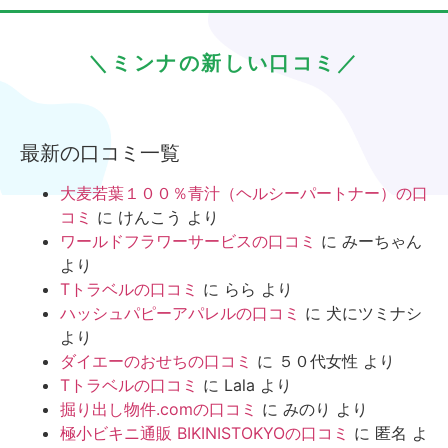
＼ミンナの新しい口コミ／
最新の口コミ一覧
大麦若葉１００％青汁（ヘルシーパートナー）の口
コミ
に
けんこう
より
ワールドフラワーサービスの口コミ
に
みーちゃん
より
Tトラベルの口コミ
に
らら
より
ハッシュパピーアパレルの口コミ
に
犬にツミナシ
より
ダイエーのおせちの口コミ
に
５０代女性
より
Tトラベルの口コミ
に
Lala
より
掘り出し物件.comの口コミ
に
みのり
より
極小ビキニ通販 BIKINISTOKYOの口コミ
に
匿名
よ