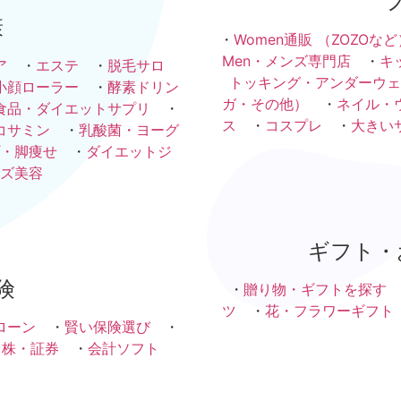
康
・
Women通販 （ZOZOなど
Men・メンズ専門店
・
キ
ア
・
エステ
・
脱毛サロ
トッキング・アンダーウェ
小顔ローラー
・
酵素ドリン
ガ・その他）
・
ネイル・
食品・ダイエットサプリ
・
ス
・
コスプレ
・
大きい
コサミン
・
乳酸菌・ヨーグ
・脚痩せ
・
ダイエットジ
ズ美容
ギフト・
険
・
贈り物・ギフトを探す
ツ
・
花・フラワーギフト
ローン
・
賢い保険選び
・
・株・証券
・
会計ソフト