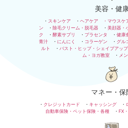
美容・健
・
スキンケア
・
ヘアケア ・
マウスケ
ン
・
除毛クリーム・脱毛器
・
美顔器・
ク
・
酵素サプリ
・
プラセンタ
・
健康
青汁
・
にんにく
・
コラーゲン
・
グル
ルト
・
バスト・ヒップ・シェイプアップ
ム・ヨガ教室
・
メン
マネー・保
・
クレジットカード
・
キャッシング
・
自動車保険・ペット保険・各種
・
FX