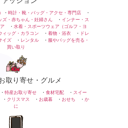
ファッション
）
・
時計・靴・バッグ・アクセ・専門店
・
ッズ・赤ちゃん・妊婦さん
・
インナー・ス
ア
・
水着・スポーツウェア（ゴルフ・ヨ
ウィッグ・カラコン
・
着物・浴衣
・
ドレ
サイズ
・
レンタル
・
服やバッグを売る・
買い取り
お取り寄せ・グルメ
・
特産お取り寄せ
・
食材宅配
・
スイー
・
クリスマス
・
お歳暮
・
おせち
・
か
に