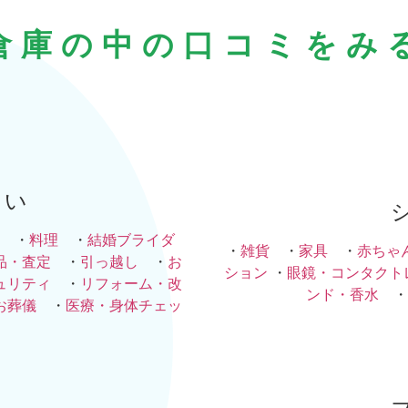
倉庫の中の口コミをみ
まい
・
料理
・
結婚ブライダ
・
雑貨
・
家具
・
赤ちゃ
品・査定
・
引っ越し
・
お
ション
・
眼鏡・コンタクト
ュリティ
・
リフォーム・改
ンド・香水
・
お葬儀
・
医療・身体チェッ