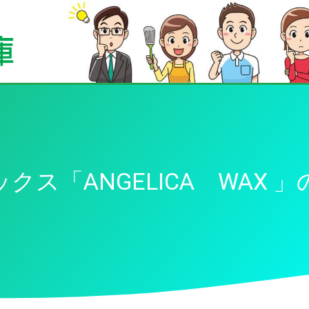
クス「ANGELICA WAX 