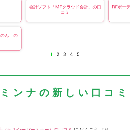
会計ソフト「MFクラウド会計」の口
RFボーテ
コミ
るのん の
1
2
3
4
5
＼ミンナの新しい口コミ
汁（ヘルシーパートナー）の口コミ
に
けんこう
より