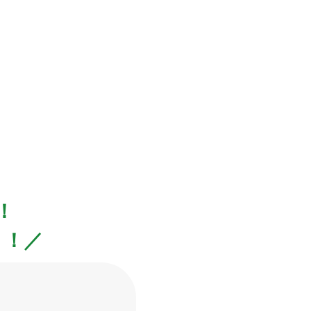
！
！！／