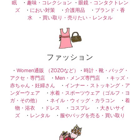
眠
・
趣味・コレクション
・
眼鏡・コンタクトレン
ズ
・
におい対策
・
介護用品
・
ブランド・香
水
・
買い取り・売りたい・レンタル
ファッション
・
Women通販 （ZOZOなど）
・
時計・靴・バッグ・
アクセ・専門店
・
Men・メンズ専門店
・
キッズ・
赤ちゃん・妊婦さん
・
インナー・ストッキング・ア
ンダーウェア
・
水着・スポーツウェア（ゴルフ・ヨ
ガ・その他）
・
ネイル・ウィッグ・カラコン
・
着
物・浴衣
・
ドレス
・
コスプレ
・
大きいサイ
ズ
・
レンタル
・
服やバッグを売る・買い取り