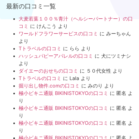
最新の口コミ一覧
大麦若葉１００％青汁（ヘルシーパートナー）の口
コミ
に
けんこう
より
ワールドフラワーサービスの口コミ
に
みーちゃん
より
Tトラベルの口コミ
に
らら
より
ハッシュパピーアパレルの口コミ
に
犬にツミナシ
より
ダイエーのおせちの口コミ
に
５０代女性
より
Tトラベルの口コミ
に
Lala
より
掘り出し物件.comの口コミ
に
みのり
より
極小ビキニ通販 BIKINISTOKYOの口コミ
に
匿名
よ
り
極小ビキニ通販 BIKINISTOKYOの口コミ
に
匿名
よ
り
極小ビキニ通販 BIKINISTOKYOの口コミ
に
匿名
よ
り
極小ビキニ通販 BIKINISTOKYOの口コミ
に
匿名
よ