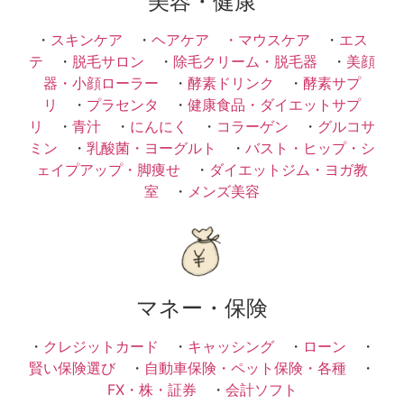
美容・健康
・
スキンケア
・
ヘアケア ・
マウスケア
・
エス
テ
・
脱毛サロン
・
除毛クリーム・脱毛器
・
美顔
器・小顔ローラー
・
酵素ドリンク
・
酵素サプ
リ
・
プラセンタ
・
健康食品・ダイエットサプ
リ
・
青汁
・
にんにく
・
コラーゲン
・
グルコサ
ミン
・
乳酸菌・ヨーグルト
・
バスト・ヒップ・シ
ェイプアップ・脚痩せ
・
ダイエットジム・ヨガ教
室
・
メンズ美容
マネー・保険
・
クレジットカード
・
キャッシング
・
ローン
・
賢い保険選び
・
自動車保険・ペット保険・各種
・
FX・株・証券
・
会計ソフト