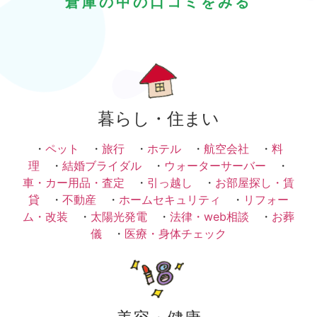
倉庫の中の口コミをみる
暮らし・住まい
・
ペット
・
旅行
・
ホテル
・
航空会社
・
料
理
・
結婚ブライダル
・
ウォーターサーバー
・
車・カー用品・査定
・
引っ越し
・
お部屋探し・賃
貸
・
不動産
・
ホームセキュリティ
・
リフォー
ム・改装
・
太陽光発電
・
法律・web相談
・
お葬
儀
・
医療・身体チェック