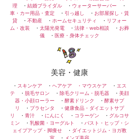
理
・
結婚ブライダル
・
ウォーターサーバー
・
車・カー用品・査定
・
引っ越し
・
お部屋探し・賃
貸
・
不動産
・
ホームセキュリティ
・
リフォー
ム・改装
・
太陽光発電
・
法律・web相談
・
お葬
儀
・
医療・身体チェック
美容・健康
・
スキンケア
・
ヘアケア ・
マウスケア
・
エス
テ
・
脱毛サロン
・
除毛クリーム・脱毛器
・
美顔
器・小顔ローラー
・
酵素ドリンク
・
酵素サプ
リ
・
プラセンタ
・
健康食品・ダイエットサプ
リ
・
青汁
・
にんにく
・
コラーゲン
・
グルコサ
ミン
・
乳酸菌・ヨーグルト
・
バスト・ヒップ・シ
ェイプアップ・脚痩せ
・
ダイエットジム・ヨガ教
室
・
メンズ美容