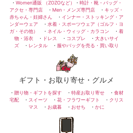
・
Women通販 （ZOZOなど）
・
時計・靴・バッグ・
アクセ・専門店
・
Men・メンズ専門店
・
キッズ・
赤ちゃん・妊婦さん
・
インナー・ストッキング・ア
ンダーウェア
・
水着・スポーツウェア（ゴルフ・ヨ
ガ・その他）
・
ネイル・ウィッグ・カラコン
・
着
物・浴衣
・
ドレス
・
コスプレ
・
大きいサイ
ズ
・
レンタル
・
服やバッグを売る・買い取り
ギフト・お取り寄せ・グルメ
・
贈り物・ギフトを探す
・
特産お取り寄せ
・
食材
宅配
・
スイーツ
・
花・フラワーギフト
・
クリス
マス
・
お歳暮
・
おせち
・
かに