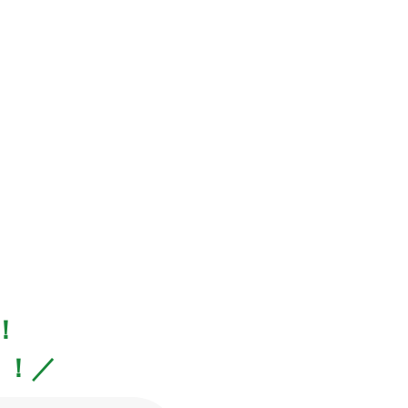
！
！！／