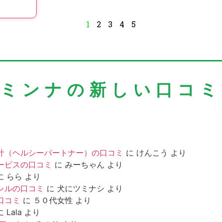
1
2
3
4
5
＼ミンナの新しい口コミ
汁（ヘルシーパートナー）の口コミ
に
けんこう
より
ービスの口コミ
に
みーちゃん
より
に
らら
より
レルの口コミ
に
犬にツミナシ
より
口コミ
に
５０代女性
より
に
Lala
より