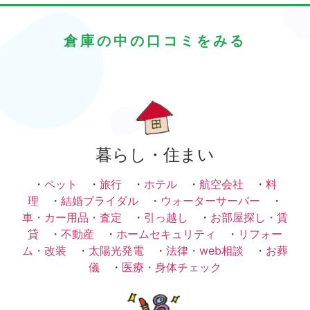
倉庫の中の口コミをみる
暮らし・住まい
・
ペット
・
旅行
・
ホテル
・
航空会社
・
料
理
・
結婚ブライダル
・
ウォーターサーバー
・
車・カー用品・査定
・
引っ越し
・
お部屋探し・賃
貸
・
不動産
・
ホームセキュリティ
・
リフォー
ム・改装
・
太陽光発電
・
法律・web相談
・
お葬
儀
・
医療・身体チェック