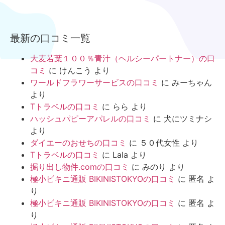
最新の口コミ一覧
大麦若葉１００％青汁（ヘルシーパートナー）の口
コミ
に
けんこう
より
ワールドフラワーサービスの口コミ
に
みーちゃん
より
Tトラベルの口コミ
に
らら
より
ハッシュパピーアパレルの口コミ
に
犬にツミナシ
より
ダイエーのおせちの口コミ
に
５０代女性
より
Tトラベルの口コミ
に
Lala
より
掘り出し物件.comの口コミ
に
みのり
より
極小ビキニ通販 BIKINISTOKYOの口コミ
に
匿名
よ
り
極小ビキニ通販 BIKINISTOKYOの口コミ
に
匿名
よ
り