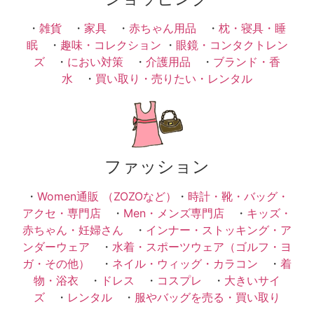
・
雑貨
・
家具
・
赤ちゃん用品
・
枕・寝具・睡
眠
・
趣味・コレクション
・
眼鏡・コンタクトレン
ズ
・
におい対策
・
介護用品
・
ブランド・香
水
・
買い取り・売りたい・レンタル
ファッション
・
Women通販 （ZOZOなど）
・
時計・靴・バッグ・
アクセ・専門店
・
Men・メンズ専門店
・
キッズ・
赤ちゃん・妊婦さん
・
インナー・ストッキング・ア
ンダーウェア
・
水着・スポーツウェア（ゴルフ・ヨ
ガ・その他）
・
ネイル・ウィッグ・カラコン
・
着
物・浴衣
・
ドレス
・
コスプレ
・
大きいサイ
ズ
・
レンタル
・
服やバッグを売る・買い取り