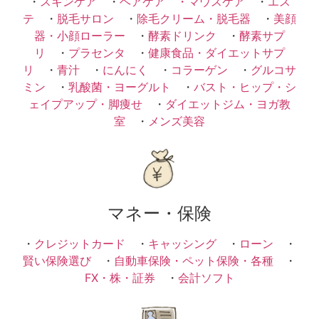
・
スキンケア
・
ヘアケア ・
マウスケア
・
エス
テ
・
脱毛サロン
・
除毛クリーム・脱毛器
・
美顔
器・小顔ローラー
・
酵素ドリンク
・
酵素サプ
リ
・
プラセンタ
・
健康食品・ダイエットサプ
リ
・
青汁
・
にんにく
・
コラーゲン
・
グルコサ
ミン
・
乳酸菌・ヨーグルト
・
バスト・ヒップ・シ
ェイプアップ・脚痩せ
・
ダイエットジム・ヨガ教
室
・
メンズ美容
マネー・保険
・
クレジットカード
・
キャッシング
・
ローン
・
賢い保険選び
・
自動車保険・ペット保険・各種
・
FX・株・証券
・
会計ソフト