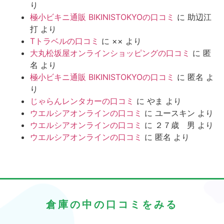
り
極小ビキニ通販 BIKINISTOKYOの口コミ
に
助辺江
打
より
Tトラベルの口コミ
に
××
より
大丸松坂屋オンラインショッピングの口コミ
に
匿
名
より
極小ビキニ通販 BIKINISTOKYOの口コミ
に
匿名
よ
り
じゃらんレンタカーの口コミ
に
やま
より
ウエルシアオンラインの口コミ
に
ユースキン
より
ウエルシアオンラインの口コミ
に
２７歳 男
より
ウエルシアオンラインの口コミ
に
匿名
より
倉庫の中の口コミをみる