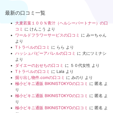
最新の口コミ一覧
大麦若葉１００％青汁（ヘルシーパートナー）の口
コミ
に
けんこう
より
ワールドフラワーサービスの口コミ
に
みーちゃん
より
Tトラベルの口コミ
に
らら
より
ハッシュパピーアパレルの口コミ
に
犬にツミナシ
より
ダイエーのおせちの口コミ
に
５０代女性
より
Tトラベルの口コミ
に
Lala
より
掘り出し物件.comの口コミ
に
みのり
より
極小ビキニ通販 BIKINISTOKYOの口コミ
に
匿名
よ
り
極小ビキニ通販 BIKINISTOKYOの口コミ
に
匿名
よ
り
極小ビキニ通販 BIKINISTOKYOの口コミ
に
匿名
よ