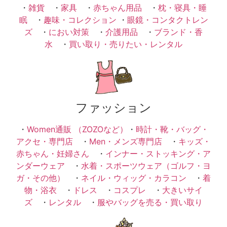
・
雑貨
・
家具
・
赤ちゃん用品
・
枕・寝具・睡
眠
・
趣味・コレクション
・
眼鏡・コンタクトレン
ズ
・
におい対策
・
介護用品
・
ブランド・香
水
・
買い取り・売りたい・レンタル
ファッション
・
Women通販 （ZOZOなど）
・
時計・靴・バッグ・
アクセ・専門店
・
Men・メンズ専門店
・
キッズ・
赤ちゃん・妊婦さん
・
インナー・ストッキング・ア
ンダーウェア
・
水着・スポーツウェア（ゴルフ・ヨ
ガ・その他）
・
ネイル・ウィッグ・カラコン
・
着
物・浴衣
・
ドレス
・
コスプレ
・
大きいサイ
ズ
・
レンタル
・
服やバッグを売る・買い取り