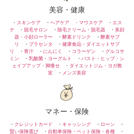
美容・健康
・
スキンケア
・
ヘアケア ・
マウスケア
・
エス
テ
・
脱毛サロン
・
除毛クリーム・脱毛器
・
美顔
器・小顔ローラー
・
酵素ドリンク
・
酵素サプ
リ
・
プラセンタ
・
健康食品・ダイエットサプ
リ
・
青汁
・
にんにく
・
コラーゲン
・
グルコサ
ミン
・
乳酸菌・ヨーグルト
・
バスト・ヒップ・シ
ェイプアップ・脚痩せ
・
ダイエットジム・ヨガ教
室
・
メンズ美容
マネー・保険
・
クレジットカード
・
キャッシング
・
ローン
・
賢い保険選び
・
自動車保険・ペット保険・各種
・