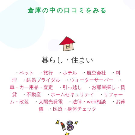
倉庫の中の口コミをみる
暮らし・住まい
・
ペット
・
旅行
・
ホテル
・
航空会社
・
料
理
・
結婚ブライダル
・
ウォーターサーバー
・
車・カー用品・査定
・
引っ越し
・
お部屋探し・賃
貸
・
不動産
・
ホームセキュリティ
・
リフォー
ム・改装
・
太陽光発電
・
法律・web相談
・
お葬
儀
・
医療・身体チェック