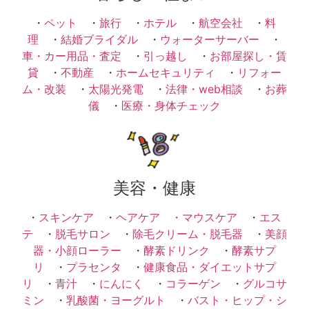
・
ペット
・
旅行
・
ホテル
・
航空会社
・
料
理
・
結婚ブライダル
・
ウォーターサーバー
・
車・カー用品・査定
・
引っ越し
・
お部屋探し・賃
貸
・
不動産
・
ホームセキュリティ
・
リフォー
ム・改装
・
太陽光発電
・
法律・web相談
・
お葬
儀
・
医療・身体チェック
美容・健康
・
スキンケア
・
ヘアケア ・
マウスケア
・
エス
テ
・
脱毛サロン
・
除毛クリーム・脱毛器
・
美顔
器・小顔ローラー
・
酵素ドリンク
・
酵素サプ
リ
・
プラセンタ
・
健康食品・ダイエットサプ
リ
・
青汁
・
にんにく
・
コラーゲン
・
グルコサ
ミン
・
乳酸菌・ヨーグルト
・
バスト・ヒップ・シ