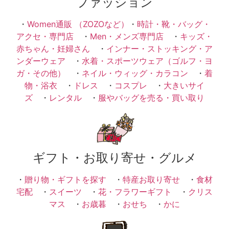
ファッション
・
Women通販 （ZOZOなど）
・
時計・靴・バッグ・
アクセ・専門店
・
Men・メンズ専門店
・
キッズ・
赤ちゃん・妊婦さん
・
インナー・ストッキング・ア
ンダーウェア
・
水着・スポーツウェア（ゴルフ・ヨ
ガ・その他）
・
ネイル・ウィッグ・カラコン
・
着
物・浴衣
・
ドレス
・
コスプレ
・
大きいサイ
ズ
・
レンタル
・
服やバッグを売る・買い取り
ギフト・お取り寄せ・グルメ
・
贈り物・ギフトを探す
・
特産お取り寄せ
・
食材
宅配
・
スイーツ
・
花・フラワーギフト
・
クリス
マス
・
お歳暮
・
おせち
・
かに