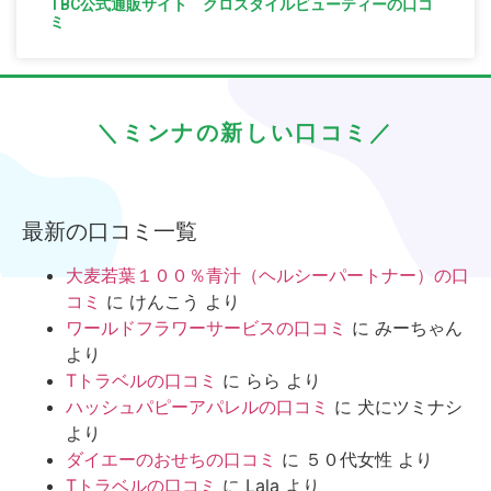
TBC公式通販サイト クロスタイルビューティーの口コ
ミ
＼ミンナの新しい口コミ／
最新の口コミ一覧
大麦若葉１００％青汁（ヘルシーパートナー）の口
コミ
に
けんこう
より
ワールドフラワーサービスの口コミ
に
みーちゃん
より
Tトラベルの口コミ
に
らら
より
ハッシュパピーアパレルの口コミ
に
犬にツミナシ
より
ダイエーのおせちの口コミ
に
５０代女性
より
Tトラベルの口コミ
に
Lala
より