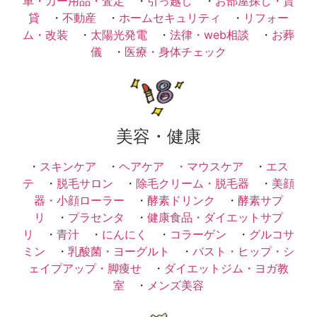
車・カー用品・査定
・
引っ越し
・
お部屋探し・賃
貸
・
不動産
・
ホームセキュリティ
・
リフォー
ム・改装
・
太陽光発電
・
法律・web相談
・
お葬
儀
・
医療・身体チェック
美容・健康
・
スキンケア
・
ヘアケア ・
マウスケア
・
エス
テ
・
脱毛サロン
・
除毛クリーム・脱毛器
・
美顔
器・小顔ローラー
・
酵素ドリンク
・
酵素サプ
リ
・
プラセンタ
・
健康食品・ダイエットサプ
リ
・
青汁
・
にんにく
・
コラーゲン
・
グルコサ
ミン
・
乳酸菌・ヨーグルト
・
バスト・ヒップ・シ
ェイプアップ・脚痩せ
・
ダイエットジム・ヨガ教
室
・
メンズ美容