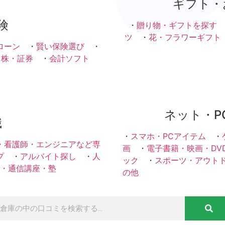
ギフト・
険
・
贈り物・ギフトを探す
ツ
・
花・フラワーギフト
ローン
・
賢い保険選び
・
・株・証券
・
会計ソフト
ネット・P
職
・
スマホ・PCアイテム
・
・看護師・エンジニアなど専
画
・
電子書籍・映画・DV
プ
・
アルバイト探し
・
人
ック
・
スポーツ・アウト
・通信講座・塾
の他