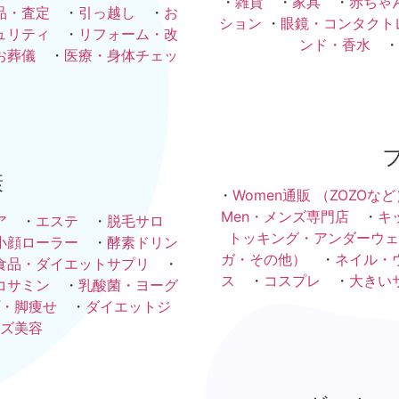
・
雑貨
・
家具
・
赤ちゃ
品・査定
・
引っ越し
・
お
ション
・
眼鏡・コンタクト
ュリティ
・
リフォーム・改
ンド・香水
・
お葬儀
・
医療・身体チェッ
康
・
Women通販 （ZOZOなど
Men・メンズ専門店
・
キ
ア
・
エステ
・
脱毛サロ
トッキング・アンダーウェ
小顔ローラー
・
酵素ドリン
ガ・その他）
・
ネイル・
食品・ダイエットサプリ
・
ス
・
コスプレ
・
大きい
コサミン
・
乳酸菌・ヨーグ
・脚痩せ
・
ダイエットジ
ズ美容