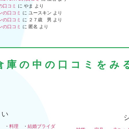
の口コミ
に
やま
より
ンの口コミ
に
ユースキン
より
ンの口コミ
に
２７歳 男
より
ンの口コミ
に
匿名
より
倉庫の中の口コミをみ
まい
・
料理
・
結婚ブライダ