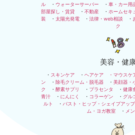
ル
・
ウォーターサーバー
・
車・カー用
部屋探し・賃貸
・
不動産
・
ホームセキ
装
・
太陽光発電
・
法律・web相談
・
ク
美容・健
・
スキンケア
・
ヘアケア ・
マウスケ
ン
・
除毛クリーム・脱毛器
・
美顔器・
ク
・
酵素サプリ
・
プラセンタ
・
健康
青汁
・
にんにく
・
コラーゲン
・
グル
ルト
・
バスト・ヒップ・シェイプアップ
ム・ヨガ教室
・
メン