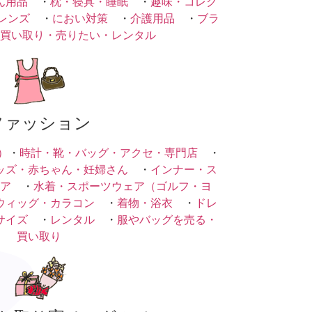
ん用品
・
枕・寝具・睡眠
・
趣味・コレク
レンズ
・
におい対策
・
介護用品
・
ブラ
買い取り・売りたい・レンタル
ファッション
）
・
時計・靴・バッグ・アクセ・専門店
・
ッズ・赤ちゃん・妊婦さん
・
インナー・ス
ア
・
水着・スポーツウェア（ゴルフ・ヨ
ウィッグ・カラコン
・
着物・浴衣
・
ドレ
サイズ
・
レンタル
・
服やバッグを売る・
買い取り