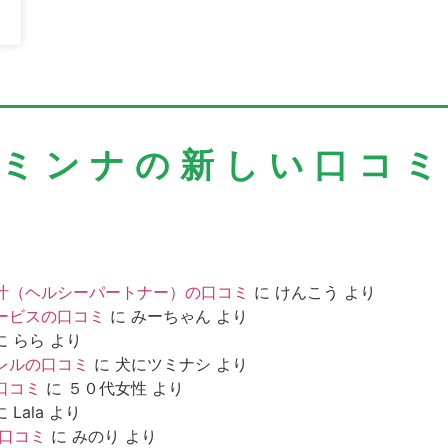
＼ミンナの新しい口コミ
汁（ヘルシーパートナー）の口コミ
に
けんこう
より
ービスの口コミ
に
みーちゃん
より
に
らら
より
レルの口コミ
に
犬にツミナシ
より
口コミ
に
５０代女性
より
に
Lala
より
の口コミ
に
みのり
より