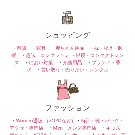
ショッピング
・
雑貨
・
家具
・
赤ちゃん用品
・
枕・寝具・睡
眠
・
趣味・コレクション
・
眼鏡・コンタクトレン
ズ
・
におい対策
・
介護用品
・
ブランド・香
水
・
買い取り・売りたい・レンタル
ファッション
・
Women通販 （ZOZOなど）
・
時計・靴・バッグ・
アクセ・専門店
・
Men・メンズ専門店
・
キッズ・
赤ちゃん・妊婦さん
・
インナー・ストッキング・ア