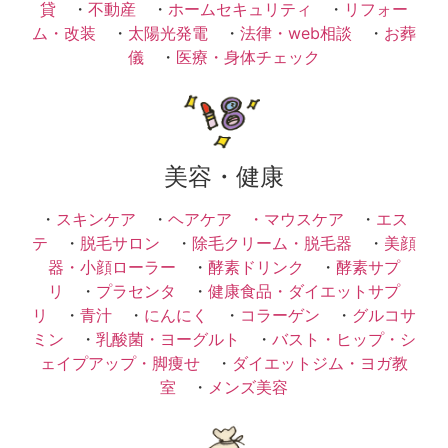
貸
・
不動産
・
ホームセキュリティ
・
リフォー
ム・改装
・
太陽光発電
・
法律・web相談
・
お葬
儀
・
医療・身体チェック
美容・健康
・
スキンケア
・
ヘアケア ・
マウスケア
・
エス
テ
・
脱毛サロン
・
除毛クリーム・脱毛器
・
美顔
器・小顔ローラー
・
酵素ドリンク
・
酵素サプ
リ
・
プラセンタ
・
健康食品・ダイエットサプ
リ
・
青汁
・
にんにく
・
コラーゲン
・
グルコサ
ミン
・
乳酸菌・ヨーグルト
・
バスト・ヒップ・シ
ェイプアップ・脚痩せ
・
ダイエットジム・ヨガ教
室
・
メンズ美容