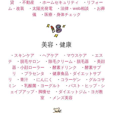
貸
・
不動産
・
ホームセキュリティ
・
リフォー
ム・改装
・
太陽光発電
・
法律・web相談
・
お葬
儀
・
医療・身体チェック
美容・健康
・
スキンケア
・
ヘアケア ・
マウスケア
・
エス
テ
・
脱毛サロン
・
除毛クリーム・脱毛器
・
美顔
器・小顔ローラー
・
酵素ドリンク
・
酵素サプ
リ
・
プラセンタ
・
健康食品・ダイエットサプ
リ
・
青汁
・
にんにく
・
コラーゲン
・
グルコサ
ミン
・
乳酸菌・ヨーグルト
・
バスト・ヒップ・シ
ェイプアップ・脚痩せ
・
ダイエットジム・ヨガ教
室
・
メンズ美容