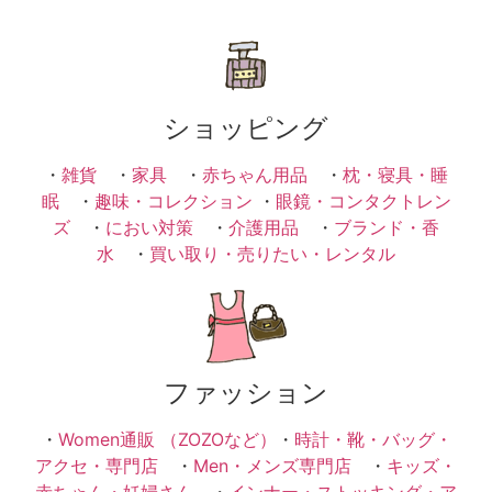
ショッピング
・
雑貨
・
家具
・
赤ちゃん用品
・
枕・寝具・睡
眠
・
趣味・コレクション
・
眼鏡・コンタクトレン
ズ
・
におい対策
・
介護用品
・
ブランド・香
水
・
買い取り・売りたい・レンタル
ファッション
・
Women通販 （ZOZOなど）
・
時計・靴・バッグ・
アクセ・専門店
・
Men・メンズ専門店
・
キッズ・
赤ちゃん・妊婦さん
・
インナー・ストッキング・ア