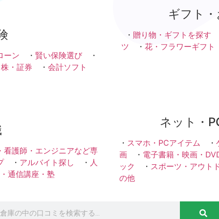
ギフト・
険
・
贈り物・ギフトを探す
ツ
・
花・フラワーギフト
ローン
・
賢い保険選び
・
・株・証券
・
会計ソフト
ネット・P
職
・
スマホ・PCアイテム
・
・看護師・エンジニアなど専
画
・
電子書籍・映画・DV
プ
・
アルバイト探し
・
人
ック
・
スポーツ・アウト
・通信講座・塾
の他