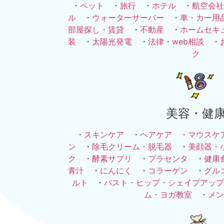
・
ペット
・
旅行
・
ホテル
・
航空会社
ル
・
ウォーターサーバー
・
車・カー用
部屋探し・賃貸
・
不動産
・
ホームセキ
装
・
太陽光発電
・
法律・web相談
・
ク
美容・健
・
スキンケア
・
ヘアケア ・
マウスケ
ン
・
除毛クリーム・脱毛器
・
美顔器・
ク
・
酵素サプリ
・
プラセンタ
・
健康
青汁
・
にんにく
・
コラーゲン
・
グル
ルト
・
バスト・ヒップ・シェイプアップ
ム・ヨガ教室
・
メン