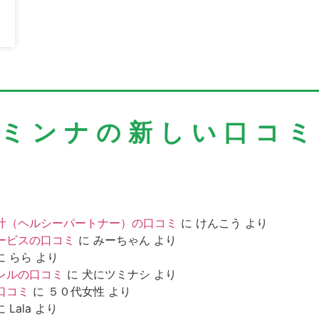
＼ミンナの新しい口コミ
汁（ヘルシーパートナー）の口コミ
に
けんこう
より
ービスの口コミ
に
みーちゃん
より
に
らら
より
レルの口コミ
に
犬にツミナシ
より
口コミ
に
５０代女性
より
に
Lala
より