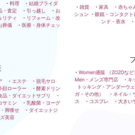
・
料理
・
結婚ブライダ
・
雑貨
・
家具
・
赤ちゃ
品・査定
・
引っ越し
・
お
ション
・
眼鏡・コンタクト
ュリティ
・
リフォーム・改
ンド・香水
・
お葬儀
・
医療・身体チェッ
康
・
Women通販 （ZOZOなど
Men・メンズ専門店
・
キ
ア
・
エステ
・
脱毛サロ
トッキング・アンダーウェ
小顔ローラー
・
酵素ドリン
ガ・その他）
・
ネイル・
食品・ダイエットサプリ
・
ス
・
コスプレ
・
大きい
コサミン
・
乳酸菌・ヨーグ
・脚痩せ
・
ダイエットジ
ズ美容