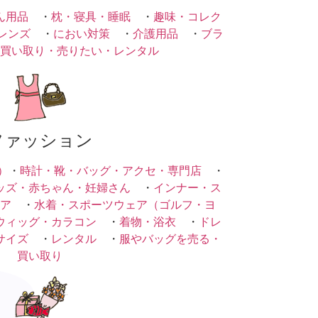
ん用品
・
枕・寝具・睡眠
・
趣味・コレク
レンズ
・
におい対策
・
介護用品
・
ブラ
買い取り・売りたい・レンタル
ファッション
）
・
時計・靴・バッグ・アクセ・専門店
・
ッズ・赤ちゃん・妊婦さん
・
インナー・ス
ア
・
水着・スポーツウェア（ゴルフ・ヨ
ウィッグ・カラコン
・
着物・浴衣
・
ドレ
サイズ
・
レンタル
・
服やバッグを売る・
買い取り