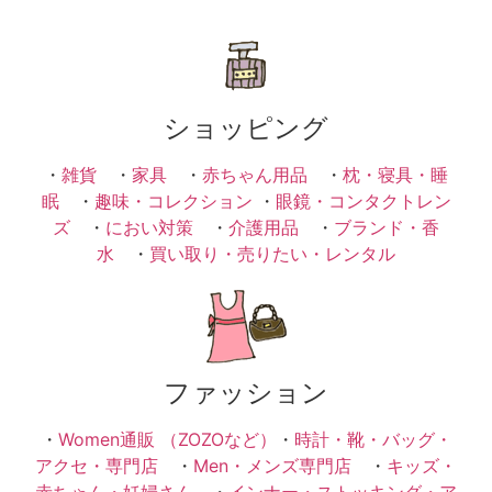
ショッピング
・
雑貨
・
家具
・
赤ちゃん用品
・
枕・寝具・睡
眠
・
趣味・コレクション
・
眼鏡・コンタクトレン
ズ
・
におい対策
・
介護用品
・
ブランド・香
水
・
買い取り・売りたい・レンタル
ファッション
・
Women通販 （ZOZOなど）
・
時計・靴・バッグ・
アクセ・専門店
・
Men・メンズ専門店
・
キッズ・
赤ちゃん・妊婦さん
・
インナー・ストッキング・ア