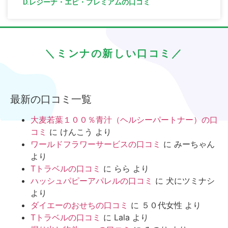
D.レジーナ・エピ・プレミアムの口コミ
＼ミンナの新しい口コミ／
最新の口コミ一覧
大麦若葉１００％青汁（ヘルシーパートナー）の口
コミ
に
けんこう
より
ワールドフラワーサービスの口コミ
に
みーちゃん
より
Tトラベルの口コミ
に
らら
より
ハッシュパピーアパレルの口コミ
に
犬にツミナシ
より
ダイエーのおせちの口コミ
に
５０代女性
より
Tトラベルの口コミ
に
Lala
より