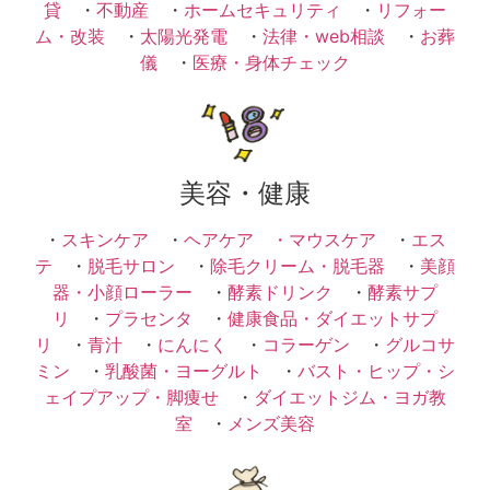
貸
・
不動産
・
ホームセキュリティ
・
リフォー
ム・改装
・
太陽光発電
・
法律・web相談
・
お葬
儀
・
医療・身体チェック
美容・健康
・
スキンケア
・
ヘアケア ・
マウスケア
・
エス
テ
・
脱毛サロン
・
除毛クリーム・脱毛器
・
美顔
器・小顔ローラー
・
酵素ドリンク
・
酵素サプ
リ
・
プラセンタ
・
健康食品・ダイエットサプ
リ
・
青汁
・
にんにく
・
コラーゲン
・
グルコサ
ミン
・
乳酸菌・ヨーグルト
・
バスト・ヒップ・シ
ェイプアップ・脚痩せ
・
ダイエットジム・ヨガ教
室
・
メンズ美容